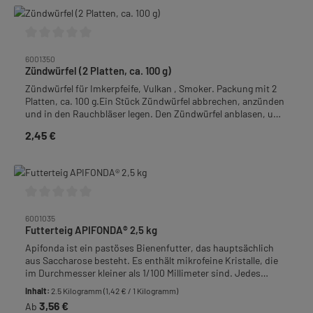
empfehlen zusätzlichen Schutz durch den Mäuse- und
Hornissenschutzkeil. Der Maulkorb wird durch einen
Spanngut oder ähnlichem Befestigungsmaterial (nicht im
Lieferumfang enthalten) vor dem Flugloch angebracht und
Durchschnittliche Bewertung von 0 von 5 Sternen
sollte von Ende August bis etwa Mitte/Ende November (je
6001350
nach Witterung) verbleiben.Hierbei muss der Varroaschieber
Zündwürfel (2 Platten, ca. 100 g)
unbedingt auch eingeschoben bleiben, damit das Volk auch
Zündwürfel für Imkerpfeife, Vulkan , Smoker. Packung mit 2
nicht von unten durch die Hornissen gestört werden
Platten, ca. 100 g.Ein Stück Zündwürfel abbrechen, anzünden
kann.Empfohlener zusätzlicher Schutz: Zander Liebig
und in den Rauchbläser legen. Den Zündwürfel anblasen, um
Mäuseschutzkeil (Artikel-Nr. 6005025)Gewicht: 1,15 kg
die Glut zu entfachen. Den Rauchbläser lose mit Tabak
2,45 €
Regulärer Preis:
auffüllen - Made in Germany!
Durchschnittliche Bewertung von 0 von 5 Sternen
6001035
Futterteig APIFONDA® 2,5 kg
Apifonda ist ein pastöses Bienenfutter, das hauptsächlich
aus Saccharose besteht. Es enthält mikrofeine Kristalle, die
im Durchmesser kleiner als 1/100 Millimeter sind. Jedes
einzelne Kristall ist von einem dünnen Sirupfilm aus gelösten
Inhalt:
2.5 Kilogramm
(1,42 € / 1 Kilogramm)
Zuckerarten überzogen, der das Zusammenwachsen und
3,56 €
Regulärer Preis:
Ab
Verkrusten der Kristalle verhindert. Dadurch kann Apifonda