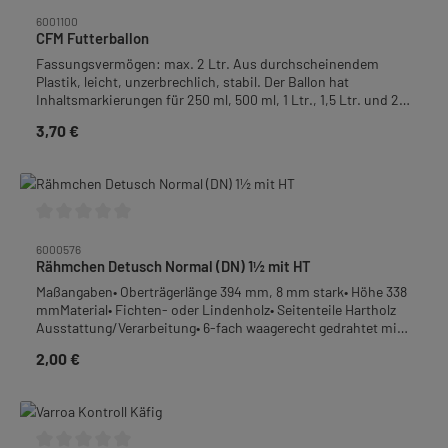
Durchschnittliche Bewertung von 0 von 5 Sternen
6001100
CFM Futterballon
Fassungsvermögen: max. 2 Ltr. Aus durchscheinendem
Plastik, leicht, unzerbrechlich, stabil. Der Ballon hat
Inhaltsmarkierungen für 250 ml, 500 ml, 1 Ltr., 1,5 Ltr. und 2
Ltr. Kann also auch bequem zur Reizfütterung Verwendung
3,70 €
Regulärer Preis:
finden, da genau dosiert werden kann.
Durchschnittliche Bewertung von 0 von 5 Sternen
6000576
Rähmchen Detusch Normal (DN) 1½ mit HT
Maßangaben• Oberträgerlänge 394 mm, 8 mm stark• Höhe 338
mmMaterial• Fichten- oder Lindenholz• Seitenteile Hartholz
Ausstattung/Verarbeitung• 6-fach waagerecht gedrahtet mit
0,4 - 0,45 mm Edelstahldraht• mit Ösen (vermessingt)• mit
2,00 €
Regulärer Preis:
Hoffmann-Seitenteil (HT)Verpackungseinheit (VPE): 12
StückGewicht: 2,76 kg je VPE