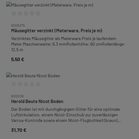
Durchschnittliche Bewertung von 0 von 5 Sternen
6005275
Mäusegitter verzinkt (Meterware, Preis je m)
Verzinktes Mäusegitter als Meterware.Preis je laufendem
Meter.Maschenweite: 6,3 mmRollenhöhe: 60 cmRollenlänge:
12,5 m
5,50 €
Regulärer Preis:
Durchschnittliche Bewertung von 0 von 5 Sternen
6005116
Herold Beute Nicot Boden
Der Boden ist mit durchgängigem Gitter für eine optimale
Luftzirkulation, einem Nicot-Einschub zur zuverlässigen
Varroa-Kontrolle sowie einem Nicot-Fluglochkeil (braun)
ausgestattet.Ein fest montierter Adapter aus Holz
31,70 €
Regulärer Preis:
gewährleistet die Kompatibilität mit unseren Herold-Zargen.
Material: Kunststoff / HolzMaße: 495 x 438 mm