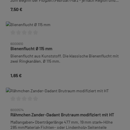
zum Beginn der Flugzeit (Februar/März - je nach Region und
Witterung) am Flugloch angebracht werden.Passend zu
7,50 €
Regulärer Preis:
Boden 6005161Maße: 445 x 20 x 20 mmGewicht: 0,1 kg
Durchschnittliche Bewertung von 0 von 5 Sternen
6000610
Bienenflucht Ø 115 mm
Bienenflucht aus Kunststoff. Die klassische Bienenflucht mit
zwei Ringkanälen, Ø 115 mm.
1,65 €
Regulärer Preis:
Durchschnittliche Bewertung von 0 von 5 Sternen
6000574
Rähmchen Zander-Dadant Brutraum modifiziert mit HT
Maßangaben• Oberträgerlänge 477 mm, 19 mm stark• Höhe
285 mmMaterial• Fichten- oder Lindenholz• Seitenteile