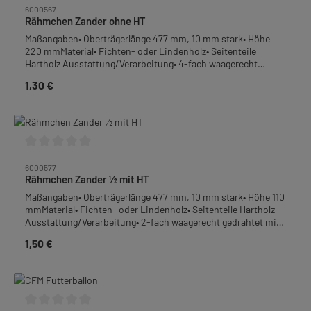
Kartonanzahl!GEWICHT: 15 kg je Karton (15 × 1 kg)DE-ÖKO-006
6000567
Rähmchen Zander ohne HT
Maßangaben• Oberträgerlänge 477 mm, 10 mm stark• Höhe
220 mmMaterial• Fichten- oder Lindenholz• Seitenteile
Hartholz Ausstattung/Verarbeitung• 4-fach waagerecht
gedrahtet mit 0,4 - 0,45 mm Edelstahldraht• mit Ösen
1,30 €
Regulärer Preis:
(vermessingt)• ohne Hoffmann-Seitenteil
(HT)Verpackungseinheit (VPE): 12 StückGewicht: 2,64 kg je
VPE
Durchschnittliche Bewertung von 0 von 5 Sternen
6000577
Rähmchen Zander ½ mit HT
Maßangaben• Oberträgerlänge 477 mm, 10 mm stark• Höhe 110
mmMaterial• Fichten- oder Lindenholz• Seitenteile Hartholz
Ausstattung/Verarbeitung• 2-fach waagerecht gedrahtet mit
0,4 - 0,45 mm Edelstahldraht• mit Ösen (vermessingt)• mit
1,50 €
Regulärer Preis:
Hoffmann-Seitenteil (HT)Verpackungseinheit (VPE): 12
StückGewicht: 1,92 kg je VPE