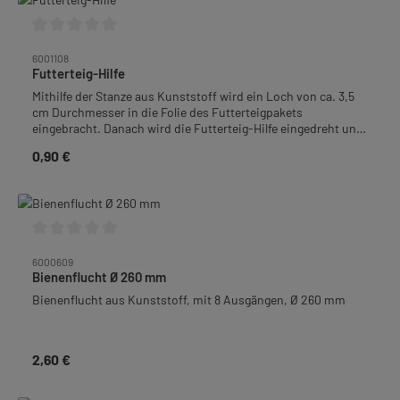
Durchschnittliche Bewertung von 0 von 5 Sternen
6001108
Futterteig-Hilfe
Mithilfe der Stanze aus Kunststoff wird ein Loch von ca. 3,5
cm Durchmesser in die Folie des Futterteigpakets
eingebracht. Danach wird die Futterteig-Hilfe eingedreht und
in die Öffnung eingesetzt. Abstandshalter sorgen dafür, dass
0,90 €
Regulärer Preis:
die Folie nicht wieder zusammenfällt.• Innendurchmesser: 3,5
cm• Außendurchmesser: 6 cm• Hinweis: Farbe kann
abweichen!
Durchschnittliche Bewertung von 0 von 5 Sternen
6000609
Bienenflucht Ø 260 mm
Bienenflucht aus Kunststoff, mit 8 Ausgängen, Ø 260 mm
2,60 €
Regulärer Preis: