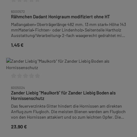
Durchschnittliche Bewertung von 0 von 5 Sternen
6000572
Rähmchen Dadant Honigraum modifiziert ohne HT
Maßangaben• Oberträgerlänge 482 mm, 13 mm stark• Höhe 143
mmMaterial• Fichten- oder Lindenholz• Seitenteile Hartholz
Ausstattung/Verarbeitung• 2-fach waagerecht gedrahtet mit
0,4 - 0,45 mm Edelstahldraht• mit Ösen (vermessingt)• ohne
1,45 €
Regulärer Preis:
Hoffmann-Seitenteil (HT)Verpackungseinheit (VPE): 12
StückGewicht: 1,92 kg je VPE
Durchschnittliche Bewertung von 0 von 5 Sternen
6005024
Zander Liebig "Maulkorb" für Zander Liebig Boden als
Hornissenschutz
Das feuerverzinkte Gitter hindert die Hornissen am direkten
Anflug zum Flugloch. Die meisten Bienen werden am Flugloch
von den Hornissen attakiert und so zum leichten Opfer. Die
Erfahrung zeigt, dass die Hornisse durch das Gitter zuerst
23,90 €
Regulärer Preis:
absetzen muss bevor sie eindringen kann. Hinter dem Gitter
können die Bienen von oben zum Flugloch gelangen. Wir