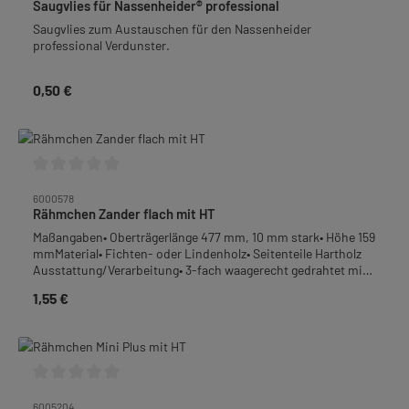
Saugvlies für Nassenheider® professional
Saugvlies zum Austauschen für den Nassenheider
professional Verdunster.
0,50 €
Regulärer Preis:
Durchschnittliche Bewertung von 0 von 5 Sternen
6000578
Rähmchen Zander flach mit HT
Maßangaben• Oberträgerlänge 477 mm, 10 mm stark• Höhe 159
mmMaterial• Fichten- oder Lindenholz• Seitenteile Hartholz
Ausstattung/Verarbeitung• 3-fach waagerecht gedrahtet mit
0,4 - 0,45 mm Edelstahldraht• mit Ösen (vermessingt)• mit
1,55 €
Regulärer Preis:
Hoffmann-Seitenteil (HT)Verpackungseinheit (VPE): 12
StückGewicht: 1,8 kg je VPE
Durchschnittliche Bewertung von 0 von 5 Sternen
6005204