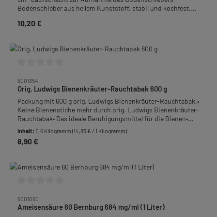
Bodenschieber aus hellem Kunststoff, stabil und kochfest,
gerastert mit 5 x 5 cm großen Varroa-Zählkaros- seitliche
10,20 €
Regulärer Preis:
GriffmuldenAußenmaß: 30 x 30 cm, Höhe 6,5 cm
Durchschnittliche Bewertung von 0 von 5 Sternen
6001354
Orig. Ludwigs Bienenkräuter-Rauchtabak 600 g
Packung mit 600 g orig. Ludwigs Bienenkräuter-Rauchtabak.•
Keine Bienenstiche mehr durch orig. Ludwigs Bienenkräuter-
Rauchtabak• Das ideale Beruhigungsmittel für die Bienen•
NEUE Verpackung: Jetzt in hochwertigen
Inhalt:
0.6 Kilogramm
(14,83 € / 1 Kilogramm)
Papierbodenbeuteln• Geringer Staub und
8,90 €
Regulärer Preis:
KleinstteileZusammensetzung: 90 % Kräuteranteil, 10 %
Edelrindenanteil
Durchschnittliche Bewertung von 0 von 5 Sternen
6001060
Ameisensäure 60 Bernburg 684 mg/ml (1 Liter)