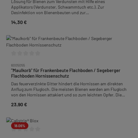
Lösung für Bienen zum Verdunsten mit Hilfe eines
Applikators (Verdunster, Schwammtuch etc.). Zur
Desinfektion von Bienenbeuten und zur
Schädlingsbekämpfung im Bienenvolk. Wartezeit für
14,30 €
Regulärer Preis:
Honig:Anzuwenden nach der letzten Honigernte des
Jahres.Lesen Sie vor der Anwendung die Packkungsbeilage!
Inhalt: 1 Liter
Durchschnittliche Bewertung von 0 von 5 Sternen
6005055
"Maulkorb" für Frankenbeute Flachboden / Segeberger
Flachboden Hornissenschutz
Das feuerverzinkte Gitter hindert die Hornissen am direkten
Anflug zum Flugloch. Die meisten Bienen werden am Flugloch
von den Hornissen attakiert und so zum leichten Opfer. Die
Erfahrung zeigt, dass die Hornisse durch das Gitter zuerst
23,90 €
Regulärer Preis:
absetzen muss bevor sie eindringen kann. Hinter dem Gitter
können die Bienen von oben zum Flugloch gelangen. Wir
empfehlen zusätzlichen Schutz durch den Mäuse- und
Hornissenschutzkeil. Der Hornissenschutz wird durch einen
18.06
%
Spanngurt oder ählichem Befestigungsmaterial (nicht im
Lieferumfang enthalten) vor dem Flugloch angebracht und
Durchschnittliche Bewertung von 0 von 5 Sternen