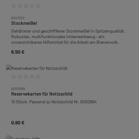
Durchschnittliche Bewertung von 0 von 5 Sternen
6001202
Stockmeißel
Gehärteter und geschliffener Stockmeißel in Spitzenqualität.
Robustes, multifunktionales Imkerwerkzeug – ein
unverzichtbares Hilfsmittel für die Arbeit am Bienenvolk.
8,50 €
Regulärer Preis:
Durchschnittliche Bewertung von 0 von 5 Sternen
6000665
Reservekarten für Notizschild
10 Stück. Passend zu Notizschild Nr. 6000664
0,60 €
Regulärer Preis: