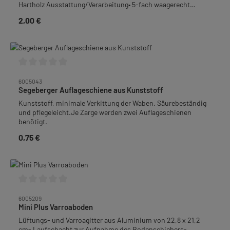
Hartholz Ausstattung/Verarbeitung• 5-fach waagerecht
gedrahtet mit 0,4 - 0,45 mm Edelstahldraht• mit Ösen
2,00 €
Regulärer Preis:
(vermessingt)• mit Hoffmann-Seitenteil
(HT)Verpackungseinheit (VPE): 12 StückGewicht: 2,88 kg je
VPE
Durchschnittliche Bewertung von 0 von 5 Sternen
6005043
Segeberger Auflageschiene aus Kunststoff
Kunststoff, minimale Verkittung der Waben. Säurebeständig
und pflegeleicht.Je Zarge werden zwei Auflageschienen
benötigt.
0,75 €
Regulärer Preis:
Durchschnittliche Bewertung von 0 von 5 Sternen
6005209
Mini Plus Varroaboden
Lüftungs- und Varroagitter aus Aluminium von 22,8 x 21,2
cm- Laufschacht zur Aufnahme des Bodenschiebers-