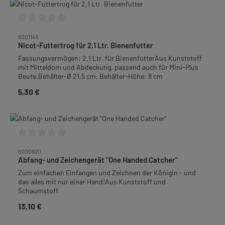
Durchschnittliche Bewertung von 0 von 5 Sternen
6001145
Nicot-Futtertrog für 2,1 Ltr. Bienenfutter
Fassungsvermögen: 2,1 Ltr. für BienenfutterAus Kunststoff
mit Mitteldom und Abdeckung, passend auch für Mini-Plus
Beute.Behälter-Ø 21,5 cm, Behälter-Höhe: 8 cm
5,30 €
Regulärer Preis:
Durchschnittliche Bewertung von 0 von 5 Sternen
6000920
Abfang- und Zeichengerät "One Handed Catcher"
Zum einfachen Einfangen und Zeichnen der Königin - und
das alles mit nur einer Hand!Aus Kunststoff und
Schaumstoff.
13,10 €
Regulärer Preis: