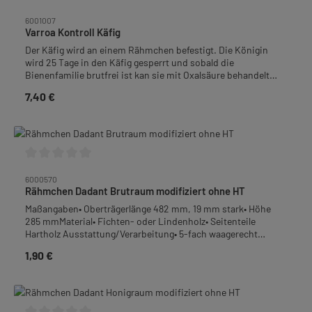
Durchschnittliche Bewertung von 0 von 5 Sternen
6001007
Varroa Kontroll Käfig
Der Käfig wird an einem Rähmchen befestigt. Die Königin
wird 25 Tage in den Käfig gesperrt und sobald die
Bienenfamilie brutfrei ist kan sie mit Oxalsäure behandelt
werden. Mit diesem Verfahren lässt sich der Verlust der
7,40 €
Regulärer Preis:
Königin durch Ameisensäure verhindern. Der Käfig kann
wiederverwendet werden.
Durchschnittliche Bewertung von 0 von 5 Sternen
6000570
Rähmchen Dadant Brutraum modifiziert ohne HT
Maßangaben• Oberträgerlänge 482 mm, 19 mm stark• Höhe
285 mmMaterial• Fichten- oder Lindenholz• Seitenteile
Hartholz Ausstattung/Verarbeitung• 5-fach waagerecht
gedrahtet mit 0,4 - 0,45 mm Edelstahldraht• mit Ösen
1,90 €
Regulärer Preis:
(vermessingt)• ohne Hoffmann-Seitenteil
(HT)Verpackungseinheit (VPE): 12 StückGewicht: 3,12 kg je
VPE