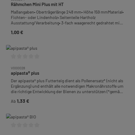
Rähmchen Mini Plus mit HT
Maßangaben• Oberträgerlänge 248 mm• Höhe 159 mmMaterial•
Fichten- oder Lindenholz• Seitenteile Hartholz
Ausstattung/Verarbeitung• 3-fach waagerecht gedrahtet mit
0,4 - 0,45 mm Edelstahldraht• mit Ösen (vermessingt)• mit
1,00 €
Regulärer Preis:
Hoffmann-Seitenteil (HT)Verpackungseinheit (VPE): 12
StückGewicht: 0,96 kg je VPE
Durchschnittliche Bewertung von 0 von 5 Sternen
V000028
apipasta® plus
Der apipasta® plus Futterteig dient als Pollenersatz* (nicht als
Ergänzung) und enthält alle notwendigen Makronährstoffe um
die richtige Entwicklung der Bienen zu unterstützen (*gemäß
dem Aminosäureprofil nach de Groot). Das Futter ermöglicht
1,33 €
Regulärer Preis:
Ab
den Wiederaufbau der Proteinreserven nach längeren
Aktivitätsphasen, wirkt als Entwicklungsbooster für die
Bienen, fördert die effiziente Aufnahme von Proteinen und
stimuliert das Bienenvolk in Trachtlücken zwischen den
Blütezeiten.VORTEILE VON APIPASTA® PLUS:• Bietet alle
Vorteile von Pollen für die Bienenfütterung•
Durchschnittliche Bewertung von 0 von 5 Sternen
Anwenderfreundliches Produkt, das keine vorherige