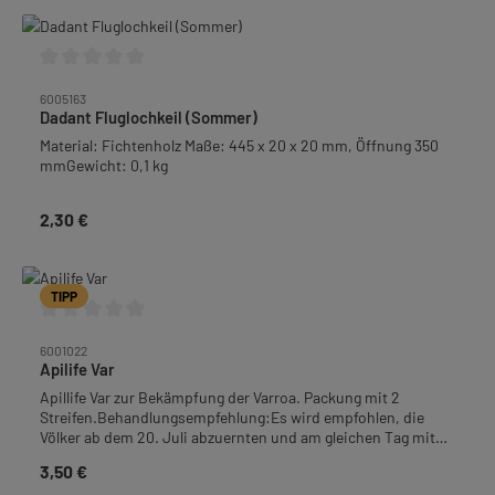
(Holzadapter)Gewicht: 2,5 kg
Durchschnittliche Bewertung von 0 von 5 Sternen
6005163
Dadant Fluglochkeil (Sommer)
Material: Fichtenholz Maße: 445 x 20 x 20 mm, Öffnung 350
mmGewicht: 0,1 kg
2,30 €
Regulärer Preis:
TIPP
Durchschnittliche Bewertung von 0 von 5 Sternen
6001022
Apilife Var
Apillife Var zur Bekämpfung der Varroa. Packung mit 2
Streifen.Behandlungsempfehlung:Es wird empfohlen, die
Völker ab dem 20. Juli abzuernten und am gleichen Tag mit
der Einfütterung zu beginnen. Vor der Anwendung mit Api-
3,50 €
Regulärer Preis:
Life-Var müssen die Völker mind. zu 2/3 mit der benötigten