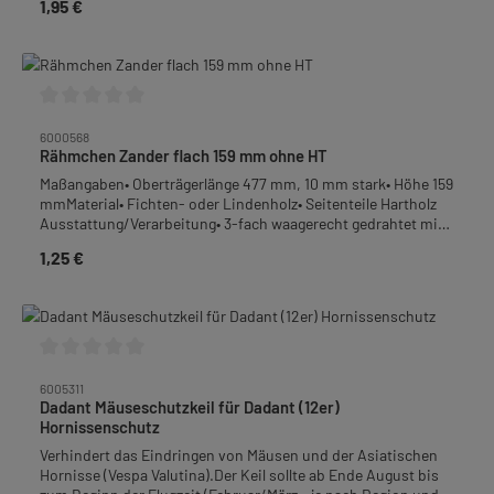
1,95 €
Regulärer Preis:
Durchschnittliche Bewertung von 0 von 5 Sternen
6000568
Rähmchen Zander flach 159 mm ohne HT
Maßangaben• Oberträgerlänge 477 mm, 10 mm stark• Höhe 159
mmMaterial• Fichten- oder Lindenholz• Seitenteile Hartholz
Ausstattung/Verarbeitung• 3-fach waagerecht gedrahtet mit
0,4 - 0,45 mm Edelstahldraht• mit Ösen (vermessingt)• ohne
1,25 €
Regulärer Preis:
Hoffmann-Seitenteil (HT)Verpackungseinheit (VPE): 12
StückGewicht: 2,64 kg je VPE
Durchschnittliche Bewertung von 0 von 5 Sternen
6005311
Dadant Mäuseschutzkeil für Dadant (12er)
Hornissenschutz
Verhindert das Eindringen von Mäusen und der Asiatischen
Hornisse (Vespa Valutina).Der Keil sollte ab Ende August bis