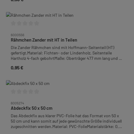
Durchschnittliche Bewertung von 0 von 5 Sternen
6000556
Rähmchen Zander mit HT in Teilen
Die Zander Rähmchen sind mit Hoffmann-Seitenteil (HT)
gefertigt.Material: Fichten- oder Lindenholz, Seitenteile
Hartholz 4-fach gebohrtMaße: Oberträger 477 mm lang und 10
mm stark, Höhe 220 mmRähmchen zu 50 Stück
0,95 €
Regulärer Preis:
gebunden!Dieser Artikel ist nicht versankostenfrei!
Durchschnittliche Bewertung von 0 von 5 Sternen
6005274
Abdeckfix 50 x 50 cm
Das Abdeckfix aus klarer PVC-Folie hat das Format von 50 x
50 cm und kann somit auf jede gewünschte Größe individuell
zugeschnitten werden.Material: PVC-FolieMaterialstärke: 0,4
mm