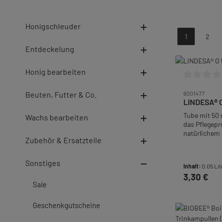
Honigschleuder
1
2
Seite
Seite
Entdeckelung
Honig bearbeiten
Durchschnitt
Beuten, Futter & Co.
6001477
LINDESA® O
Tube mit 50 
Wachs bearbeiten
das Pflegepr
natürlichem
Zubehör & Ersatzteile
besonders b
Hände.• mäßi
Handpflegec
Sonstiges
Inhalt:
0.05 Lit
Emulsionstyp
3,30 €
Regulärer Pre
Wasser)• stär
Sale
Abwehrfunkt
beugt Hauts
durch äußer
Geschenkgutscheine
In 
und wirkt no