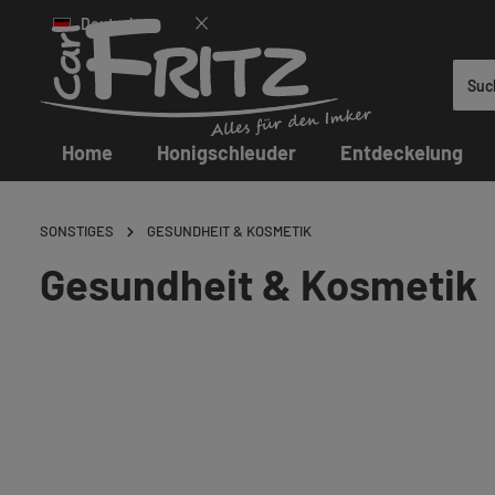
Deutsch
 Hauptinhalt springen
Zur Suche springen
Zur Hauptnavigation springen
Home
Honigschleuder
Entdeckelung
SONSTIGES
GESUNDHEIT & KOSMETIK
Gesundheit & Kosmetik