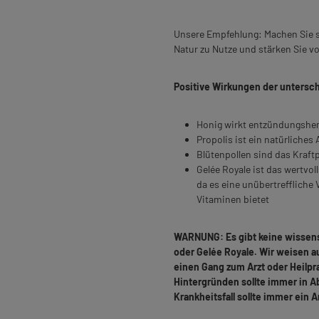
Unsere Empfehlung: Machen Sie si
Natur zu Nutze und stärken Sie 
Positive Wirkungen der untersch
Honig wirkt entzündungshem
Propolis ist ein natürliches
Blütenpollen sind das Kraft
Gelée Royale ist das wertvo
da es eine unübertreffliche 
Vitaminen bietet
WARNUNG: Es gibt keine wissens
oder Gelée Royale. Wir weisen au
einen Gang zum Arzt oder Heilp
Hintergründen sollte immer in A
Krankheitsfall sollte immer ein 