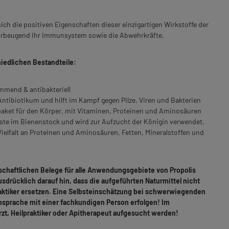
ch die positiven Eigenschaften dieser einzigartigen Wirkstoffe der
vorbeugend Ihr Immunsystem sowie die Abwehrkräfte.
iedlichen Bestandteile:
mend & antibakteriell
 Antibiotikum und hilft im Kampf gegen Pilze, Viren und Bakterien
paket für den Körper, mit Vitaminen, Proteinen und Aminosäuren
llste im Bienenstock und wird zur Aufzucht der Königin verwendet,
Vielfalt an Proteinen und Aminosäuren, Fetten, Mineralstoffen und
chaftlichen Belege für alle Anwendungsgebiete von Propolis
sdrücklich darauf hin, dass die aufgeführten Naturmittel nicht
raktiker ersetzen. Eine Selbsteinschätzung bei schwerwiegenden
bsprache mit einer fachkundigen Person erfolgen! Im
Arzt, Heilpraktiker oder Apitherapeut aufgesucht werden!