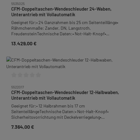
5535025
CFM-Doppeltaschen-Wendeschleuder 24-Waben,
Unterantrieb mit Vollautomatik
Geeignet für:• 24 Ganzrahmen bis 25 cm Seitenteillänge•
Rähmchenmaße: Zander, DN, Langstroth,
FreudensteinTechnische Daten:• Not-Halt-Knopf•
Sicherheitsvorrichtung mit Deckelverriegelung•
13.429,00 €
Regulärer Preis:
Unterantriebsmotor 1500 W / 230 V• Programm-Vollautomatik
mit Wandhalterung• scharnierte Plexiglasdeckelhälfte•
Kesselinnnen-Ø 125 cm, stumpf gestoßen, spaltfrei
verschweißter Boden• Kesselboden mit Gefälle zum
Quetschhahn• Gitterfläche der Wabentaschen 27 cm x 45 cm•
Aussparungen für Wabenohren• Material: Edelstahl-Rostfrei•
Beladehöhe 117 cm• Gesamthöhe 131 cm • Abstand vom
Durchschnittliche Bewertung von 0 von 5 Sternen
Fußboden bis Quetschhahn 38 cm• Auslauf: bodengleich
5522017
angeschweißtes Auslaufrohr mit DN 50
CFM-Doppeltaschen-Wendeschleuder 12-Halbwaben,
Milchgewindeanschluss und anschraubbarem Quetschhahn
Unterantrieb mit Vollautomatik
2"Gewicht ohne/mit Verpackung: 255 kg / 285 kgVerpackung:
Geeignet für:• 12 Halbrahmen bis 17 cm
auf HolzpaletteFrachtpflichtiges Gewicht: 285 kgDas Stativ
SeitenteillängeTechnische Daten:• Not-Halt-Knopf•
für die Steuerung (Art.-Nr. 5055500) ist nicht im
Sicherheitsvorrichtung mit Deckelverriegelung•
Lieferumfang enthalten!(Abbildung ähnlich)
Unterantriebsmotor 370 W / 230 V• Programm-Vollautomatik
7.364,00 €
Regulärer Preis:
mit Wandhalterung• scharnierte Plexiglasdeckelhälfte•
Kesselinnnen-Ø 77 cm, stumpf gestoßen, spaltfrei
verschweißter Boden• Kesselboden mit Gefälle zum