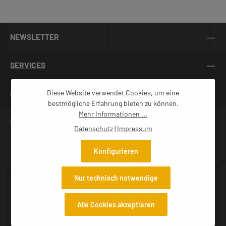
Quetschhahn• Gitterfläche der Wabentaschen 19 cm x 45 cm•
Aussparungen für Wabenohren• Material: Edelstahl-Rostfrei•
Beladehöhe 110 cm• Abstand vom Fußboden bis Quetschhahn
38 cm• Auslauf: Quetschhahn 2", bodengleich
NEWSLETTER
angeschweißtGewicht ohne/mit Verpackung: 135 kg / 160
kgVerpackung: auf HolzpaletteFrachtpflichtiges Gewicht: 160
kgDas Stativ für die Steuerung (Art.-Nr. 5055000) ist nicht im
SERVICES
Lieferumfang enthalten!(Abbildung ähnlich)
INFORMATIONEN
Diese Website verwendet Cookies, um eine
bestmögliche Erfahrung bieten zu können.
Mehr Informationen ...
SERVICE-TELEFON
Datenschutz
|
Impressum
Konfigurieren
Nur technisch notwendige
Alle Cookies akzeptieren