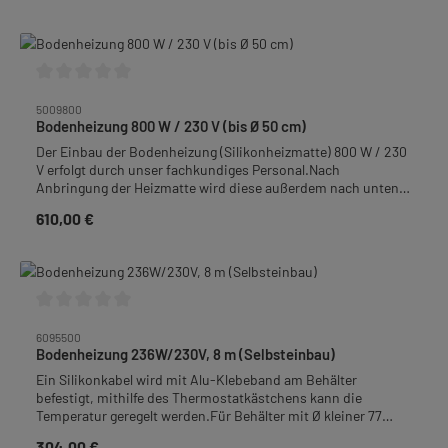
regelbar für Behälter und Rührgeräte bis Innen-Ø 30 cm.
Durchschnittliche Bewertung von 0 von 5 Sternen
5009800
Bodenheizung 800 W / 230 V (bis Ø 50 cm)
Der Einbau der Bodenheizung (Silikonheizmatte) 800 W / 230
V erfolgt durch unser fachkundiges Personal.Nach
Anbringung der Heizmatte wird diese außerdem nach unten
mit 9 mm isoGLAS® Nadelvlies abisoliert um einen
610,00 €
Regulärer Preis:
Wärmeverlust zu vermeiden.Bodenheizung thermostatisch
regelbar für Behälter, Rührgeräte und Schleudern bis Innen-Ø
50 cm.
Durchschnittliche Bewertung von 0 von 5 Sternen
6095500
Bodenheizung 236W/230V, 8 m (Selbsteinbau)
Ein Silikonkabel wird mit Alu-Klebeband am Behälter
befestigt, mithilfe des Thermostatkästchens kann die
Temperatur geregelt werden.Für Behälter mit Ø kleiner 77
cm.Frachtpflichtiges Gewicht: 1,8kg
304,00 €
Regulärer Preis: