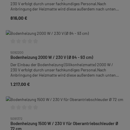
230 V erfolgt durch unser fachkundiges Personal.Nach
Anbringung der Heizmatte wird diese außerdem nach unten
mit 9 mm isoGLAS® Nadelvlies abisoliert um einen
816,00 €
Regulärer Preis:
Wärmeverlust zu vermeiden.Bodenheizung thermostatisch
regelbar für Oberantriebsschleudern mit Innen-Ø 55 cm.
Durchschnittliche Bewertung von 0 von 5 Sternen
5092200
Bodenheizung 2000 W / 230 V (Ø 84 - 93 cm)
Der Einbau der Bodenheizung (Silikonheizmatte) 2000 W /
230 V erfolgt durch unser fachkundiges Personal.Nach
Anbringung der Heizmatte wird diese außerdem nach unten
mit 9 mm isoGLAS® Nadelvlies abisoliert um einen
1.217,00 €
Regulärer Preis:
Wärmeverlust zu vermeiden.Bodenheizung thermostatisch
regelbar für Behälter, Rührgeräte und Schleudern mit Innen-Ø
84 - 93 cm.
Durchschnittliche Bewertung von 0 von 5 Sternen
5091372
Bodenheizung 1500 W / 230 V für Oberantriebschleuder Ø
72 cm