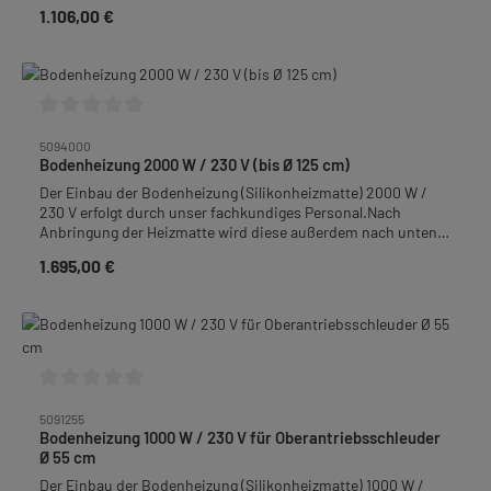
mit 9 mm isoGLAS® Nadelvlies abisoliert um einen
1.106,00 €
Regulärer Preis:
Wärmeverlust zu vermeiden.Bodenheizung thermostatisch
regelbar für Behälter, Rührgeräte und Schleudern mit Innen-Ø
69 - 77 cm.
Durchschnittliche Bewertung von 0 von 5 Sternen
5094000
Bodenheizung 2000 W / 230 V (bis Ø 125 cm)
Der Einbau der Bodenheizung (Silikonheizmatte) 2000 W /
230 V erfolgt durch unser fachkundiges Personal.Nach
Anbringung der Heizmatte wird diese außerdem nach unten
mit 9 mm isoGLAS® Nadelvlies abisoliert um einen
1.695,00 €
Regulärer Preis:
Wärmeverlust zu vermeiden.Bodenheizung thermostatisch
regelbar für Behälter, Rührgeräte und Schleudern bis Innen-Ø
125 cm.
Durchschnittliche Bewertung von 0 von 5 Sternen
5091255
Bodenheizung 1000 W / 230 V für Oberantriebsschleuder
Ø 55 cm
Der Einbau der Bodenheizung (Silikonheizmatte) 1000 W /