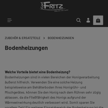
Zum Hauptinhalt springen
ZUBEHÖR & ERSATZTEILE
BODENHEIZUNGEN
Bodenheizungen
Welche Vorteile bietet eine Bodenheizung?
Bodenheizungen sind in vielen Bereichen der Honigverarbeitung
äußerst hilfreich. Verwenden Sie eine solche Heizung
beispielsweise am Behälterboden Ihres Honigrühr- und
Mischgerätes, können Sie den Honig nach dem Rühren sehr zügig
ablassen, da die Fließfähigkeit des Honigs aufgrund der
Wärmeeinwirkung deutlich verbessert wird. Somit sparen Sie
vorallem Zeit! Ein weiterer Einsatzbereich der Bodenheizung ist die