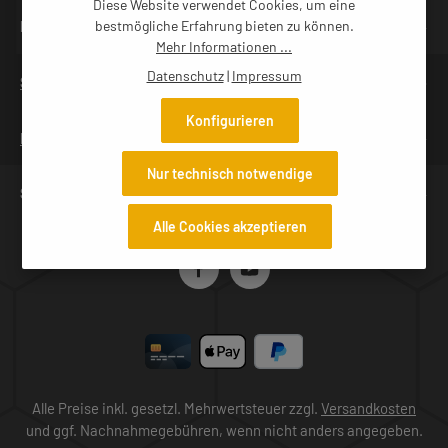
Diese Website verwendet Cookies, um eine
NEWSLETTER
bestmögliche Erfahrung bieten zu können.
Mehr Informationen ...
Datenschutz
|
Impressum
SERVICES
Konfigurieren
INFORMATIONEN
Nur technisch notwendige
SERVICE-TELEFON
Alle Cookies akzeptieren
Alle Preise inkl. gesetzl. Mehrwertsteuer zzgl.
Versandkosten
und ggf. Nachnahmegebühren, wenn nicht anders angegeben.