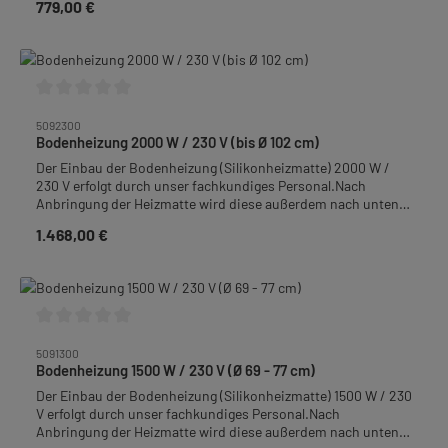
779,00 €
Regulärer Preis:
Wärmeverlust zu vermeiden.Bodenheizung thermostatisch
regelbar für Behälter, Rührgeräte und Schleudern von Innen-
Ø 55 - 63 cm.
Durchschnittliche Bewertung von 0 von 5 Sternen
5092300
Bodenheizung 2000 W / 230 V (bis Ø 102 cm)
Der Einbau der Bodenheizung (Silikonheizmatte) 2000 W /
230 V erfolgt durch unser fachkundiges Personal.Nach
Anbringung der Heizmatte wird diese außerdem nach unten
mit 9 mm isoGLAS® Nadelvlies abisoliert um einen
1.468,00 €
Regulärer Preis:
Wärmeverlust zu vermeiden.Bodenheizung thermostatisch
regelbar für Behälter, Rührgeräte und Schleudern bis Innen-Ø
102 cm.
Durchschnittliche Bewertung von 0 von 5 Sternen
5091300
Bodenheizung 1500 W / 230 V (Ø 69 - 77 cm)
Der Einbau der Bodenheizung (Silikonheizmatte) 1500 W / 230
V erfolgt durch unser fachkundiges Personal.Nach
Anbringung der Heizmatte wird diese außerdem nach unten