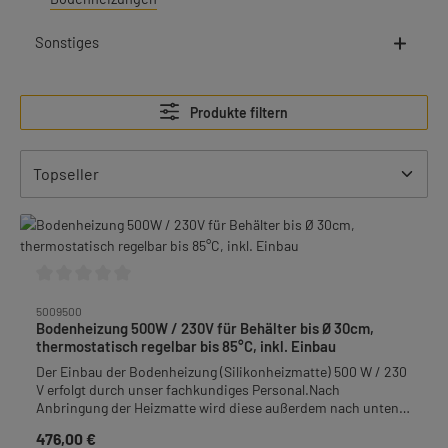
Sonstiges
Produkte filtern
Durchschnittliche Bewertung von 0 von 5 Sternen
5009500
Bodenheizung 500W / 230V für Behälter bis Ø 30cm,
thermostatisch regelbar bis 85°C, inkl. Einbau
Der Einbau der Bodenheizung (Silikonheizmatte) 500 W / 230
V erfolgt durch unser fachkundiges Personal.Nach
Anbringung der Heizmatte wird diese außerdem nach unten
mit 9 mm isoGLAS® Nadelvlies abisoliert um einen
476,00 €
Regulärer Preis:
Wärmeverlust zu vermeiden.Bodenheizung thermostatisch