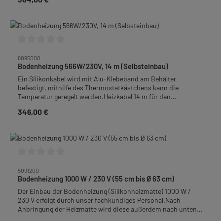
Durchschnittliche Bewertung von 0 von 5 Sternen
6095000
Bodenheizung 566W/230V, 14 m (Selbsteinbau)
Ein Silikonkabel wird mit Alu-Klebeband am Behälter
befestigt, mithilfe des Thermostatkästchens kann die
Temperatur geregelt werden.Heizkabel 14 m für den
Selbsteinbau, Leistung 566 W / 230 V.Für Behälter mit Ø
346,00 €
Regulärer Preis:
größer 77 cm.Frachtpflichtiges Gewicht: 0,5kg
Durchschnittliche Bewertung von 0 von 5 Sternen
5091200
Bodenheizung 1000 W / 230 V (55 cm bis Ø 63 cm)
Der Einbau der Bodenheizung (Silikonheizmatte) 1000 W /
230 V erfolgt durch unser fachkundiges Personal.Nach
Anbringung der Heizmatte wird diese außerdem nach unten
mit 9 mm isoGLAS® Nadelvlies abisoliert um einen