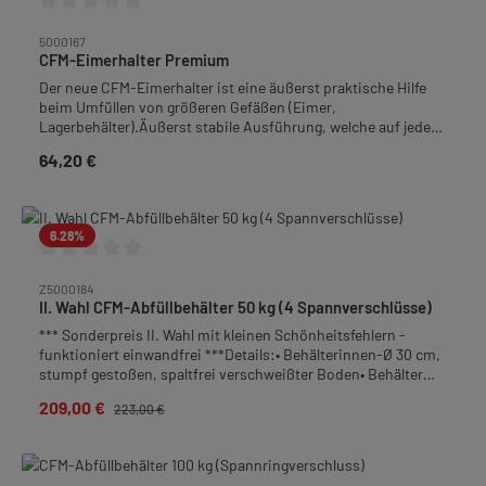
Durchschnittliche Bewertung von 0 von 5 Sternen
5000167
CFM-Eimerhalter Premium
Der neue CFM-Eimerhalter ist eine äußerst praktische Hilfe
beim Umfüllen von größeren Gefäßen (Eimer,
Lagerbehälter).Äußerst stabile Ausführung, welche auf jeden
Behälterrand angepasst und sogar mit einem Hobbock (40 kg)
64,20 €
Regulärer Preis:
belastet werden kann. Besonders ist die vorhandene
Aussparung für Behälterränder mit einem
Hohlumschlag.Ausgelasert aus 3 mm starkem Flachmaterial
(V2A) | Gesamtlänge 40,5 cm
6.28
%
Durchschnittliche Bewertung von 0 von 5 Sternen
Z5000184
II. Wahl CFM-Abfüllbehälter 50 kg (4 Spannverschlüsse)
*** Sonderpreis II. Wahl mit kleinen Schönheitsfehlern -
funktioniert einwandfrei ***Details:• Behälterinnen-Ø 30 cm,
stumpf gestoßen, spaltfrei verschweißter Boden• Behälter
mit 4 Spannverschlüssen, Deckel mit lebensmittelechter
209,00 €
Verkaufspreis:
Regulärer Preis:
223,00 €
Silikondichtung• Fallgriffe• Behälterboden mit Gefälle zum
Quetschhahn• Auslauf: Quetschhahn 1 1/2", bodengleich
angeschweißt• Material: Edelstahl-Rostfrei• Höhe: 55,5 cm•
Gewicht: 6,2 kgFrachtpflichtiges Gewicht: 7,6