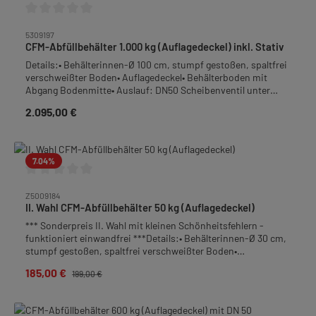
Durchschnittliche Bewertung von 0 von 5 Sternen
5309197
CFM-Abfüllbehälter 1.000 kg (Auflagedeckel) inkl. Stativ
Details:• Behälterinnen-Ø 100 cm, stumpf gestoßen, spaltfrei
verschweißter Boden• Auflagedeckel• Behälterboden mit
Abgang Bodenmitte• Auslauf: DN50 Scheibenventil unter
dem Behälter, Rohrbogen mit DN50 Milchgewindeanschluss
2.095,00 €
Regulärer Preis:
auf Höhe der Behälterwandung• inkl. Stativ, solide
Rohrkonstruktion aus Edelstahl-Rostfrei mit 4 Lenkrollen,
wovon 2 mit Feststellbremse ausgestattet sind• Abstand vom
Fußboden bis Milchgewindeanschluß: 7 cm• Material:
7.04
%
Edelstahl-Rostfrei• Gesamthöhe inkl. Stativ: 140 cm•
Gewicht: ca. 90 kgFrachtpflichtiges Gewicht: 90kg
Durchschnittliche Bewertung von 0 von 5 Sternen
Verpackung: Palette
Z5009184
II. Wahl CFM-Abfüllbehälter 50 kg (Auflagedeckel)
*** Sonderpreis II. Wahl mit kleinen Schönheitsfehlern -
funktioniert einwandfrei ***Details:• Behälterinnen-Ø 30 cm,
stumpf gestoßen, spaltfrei verschweißter Boden•
Auflagedeckel• Fallgriffe• Behälterboden mit Gefälle zum
185,00 €
Verkaufspreis:
Regulärer Preis:
199,00 €
Quetschhahn• Auslauf: Quetschhahn 1 1/2", bodengleich
angeschweißt• Material: Edelstahl-Rostfrei• Höhe: 55,0 cm•
Gewicht: 6,0 kgFrachtpflichtiges Gewicht: 7,4 kg