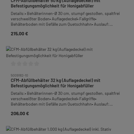
CFM-Abfüllbehälter 50 kg (Auflagedeckel) mit
Befestigungsmöglichkeit für Honigabfüller
Details:• Behälterinnen-Ø 30 cm, stumpf gestoßen, spaltfrei
verschweißter Boden• Auflagedeckel• Fallgriffe•
Behälterboden mit Gefälle zum Quetschhahn• Auslauf:
Quetschhahn 1 1/2", bodengleich angeschweißt mit
215,00 €
Regulärer Preis:
Aufnahmemöglichkeit am Quetschhahnrohr sowie Bohrung
am Quetschhahndeckel für Honigabfüller• Material: Edelstahl-
Rostfrei• Höhe: 55,0 cm• Gewicht: 6,0 kgFrachtpflichtiges
Gewicht: 7,4 kg
Durchschnittliche Bewertung von 0 von 5 Sternen
5009182-10
CFM-Abfüllbehälter 32 kg (Auflagedeckel) mit
Befestigungsmöglichkeit für Honigabfüller
Details:• Behälterinnen-Ø 30 cm, stumpf gestoßen, spaltfrei
verschweißter Boden• Auflagedeckel• Fallgriffe•
Behälterboden mit Gefälle zum Quetschhahn• Auslauf:
Quetschhahn 1 1/2", bodengleich angeschweißt mit
206,00 €
Regulärer Preis:
Aufnahmemöglichkeit am Quetschhahnrohr sowie Bohrung
am Quetschhahndeckel für Honigabfüller• Material: Edelstahl-
Rostfrei• Höhe: 36,0 cm• Gewicht: 4,8 kgFrachtpflichtiges
Gewicht: 5,8