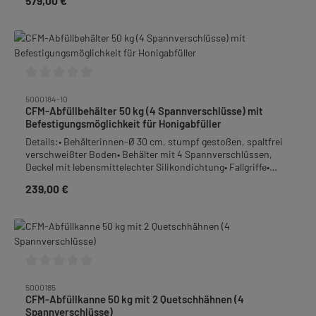
579,00 €
Regulärer Preis:
angeschweißter DN 50 Milchgewindeanschluss mit
Rückmeldung* Zähler für Gesamt- und Tagesmenge*
anschraubbarem Quetschhahn 2"• Material: Edelstahl-
Kalibrierung mit einstellbarem Gewicht* stabile, einfach
Rostfrei• Höhe: 105 cm• Gewicht: 21,5 kgFrachtpflichtiges
abnehmbare Mechanik am AbfüllerGewicht: 9,7
Gewicht: 30 kg
KiloFrachtpflichtiges Gewicht: 15,2 KiloSet besteht
aus:Honigabfüller montiert an einem 50kg Abfüllbehälter mit
4 Spannverschlüssen sowie Abfüllknecht
Durchschnittliche Bewertung von 0 von 5 Sternen
5000184-10
CFM-Abfüllbehälter 50 kg (4 Spannverschlüsse) mit
Befestigungsmöglichkeit für Honigabfüller
Details:• Behälterinnen-Ø 30 cm, stumpf gestoßen, spaltfrei
verschweißter Boden• Behälter mit 4 Spannverschlüssen,
Deckel mit lebensmittelechter Silikondichtung• Fallgriffe•
Behälterboden mit Gefälle zum Quetschhahn• Auslauf:
239,00 €
Regulärer Preis:
Quetschhahn 1 1/2", bodengleich angeschweißt mit
Aufnahmemöglichkeit am Quetschhahnrohr sowie Bohrung
am Quetschhahndeckel für Honigabfüller• Material: Edelstahl-
Rostfrei• Höhe: 55,5 cm• Gewicht: 6,2 kg
Durchschnittliche Bewertung von 0 von 5 Sternen
5000185
CFM-Abfüllkanne 50 kg mit 2 Quetschhähnen (4
Spannverschlüsse)