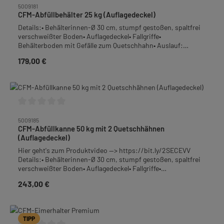
5009181
CFM-Abfüllbehälter 25 kg (Auflagedeckel)
Details:• Behälterinnen-Ø 30 cm, stumpf gestoßen, spaltfrei
verschweißter Boden• Auflagedeckel• Fallgriffe•
Behälterboden mit Gefälle zum Quetschhahn• Auslauf:
Quetschhahn 1 1/2", bodengleich angeschweißt• Material:
179,00 €
Regulärer Preis:
Edelstahl-Rostfrei• Höhe: 31,0 cm• Gewicht: 4,5
kgFrachtpflichtiges Gewicht: 5,3 kg
Durchschnittliche Bewertung von 0 von 5 Sternen
5009185
CFM-Abfüllkanne 50 kg mit 2 Quetschhähnen
(Auflagedeckel)
Hier geht's zum Produktvideo --> https://bit.ly/2SECEVV
Details:• Behälterinnen-Ø 30 cm, stumpf gestoßen, spaltfrei
verschweißter Boden• Auflagedeckel• Fallgriffe•
Behälterboden mit Gefälle zum Quetschhahn• Auslauf:
243,00 €
Regulärer Preis:
Quetschhahn 1 1/2", bodengleich angeschweißt• Überlauf:
Quetschhahn mit 36 mm lichte Weite• Material: Edelstahl-
Rostfrei• Höhe: 55,0 cm• Gewicht: 6,1 kgTipp: Ideal zu
kombinieren mit dem konischen Feinfiltersieb Art.-Nr.
TIPP
5000162.