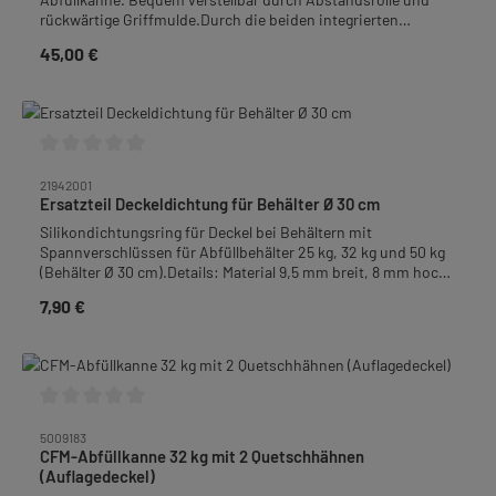
rückwärtige Griffmulde.Durch die beiden integrierten
Holzzapfen an der Vorderseite, kann der Behälter auch in der
45,00 €
Regulärer Preis:
steilsten Position nicht vom Abfüllknecht rutschen.Maße•
Höhe 16,5 bis 27,5 cm (verstellbar)• Fläche der Standfüße 4,5 x
4,5 cm• Standfläche für Behälter 36,5 x 36,5 cm• Material:
LindenholzGewicht: 2,5 kg
Durchschnittliche Bewertung von 0 von 5 Sternen
21942001
Ersatzteil Deckeldichtung für Behälter Ø 30 cm
Silikondichtungsring für Deckel bei Behältern mit
Spannverschlüssen für Abfüllbehälter 25 kg, 32 kg und 50 kg
(Behälter Ø 30 cm).Details: Material 9,5 mm breit, 8 mm hoch,
halbrundHierzu empfehlen wir Ihnen unseren passenden
7,90 €
Regulärer Preis:
Silikonkleber Art.-Nr. 31060014.
Durchschnittliche Bewertung von 0 von 5 Sternen
5009183
CFM-Abfüllkanne 32 kg mit 2 Quetschhähnen
(Auflagedeckel)