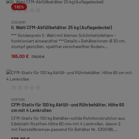
7.82
%
Durchschnittliche Bewertung von 0 von 5 Sternen
Z5009181
II. Wahl CFM-Abfüllbehälter 25 kg (Auflagedeckel)
*** Sonderpreis II. Wahl mit kleinen Schönheitsfehlern -
funktioniert einwandfrei ***Details:• Behälterinnen-Ø 30 cm,
stumpf gestoßen, spaltfrei verschweißter Boden•
Auflagedeckel• Fallgriffe• Behälterboden mit Gefälle zum
165,00 €
Verkaufspreis:
Regulärer Preis:
179,00 €
Quetschhahn• Auslauf: Quetschhahn 1 1/2", bodengleich
angeschweißt• Material: Edelstahl-Rostfrei• Höhe: 31,0 cm•
Gewicht: 4,5 kgFrachtpflichtiges Gewicht: 5,3 kg
Durchschnittliche Bewertung von 0 von 5 Sternen
5097066
CFM-Stativ für 100 kg Abfüll- und Rührbehälter, Höhe 60
cm mit 4 Lenkrollen
CFM-Stativ für 100 kg Behälter• solide Rohrkonstruktion aus
Edelstahl-Rostfrei• Höhe 60 cm• mit 4 Lenkrollen, davon 2
mit Feststellbremse• passend für Behälter Nr. 5300186,
5309186 sowie 5022100ACHTUNG: Nicht geeignet für
568,00 €
Regulärer Preis: