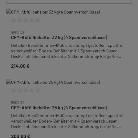
Durchschnittliche Bewertung von 0 von 5 Sternen
5000182
CFM-Abfüllbehälter 32 kg (4 Spannverschlüsse)
Details:• Behälterinnen-Ø 30 cm, stumpf gestoßen, spaltfrei
verschweißter Boden• Behälter mit 4 Spannverschlüssen,
Deckel mit lebensmittelechter Silikondichtung• Fallgriffe•
Behälterboden mit Gefälle zum Quetschhahn• Auslauf:
214,00 €
Regulärer Preis:
Quetschhahn 1 1/2", bodengleich angeschweißt• Material:
Edelstahl-Rostfrei• Höhe: 36,5 cm• Gewicht: 5,0 kg
Durchschnittliche Bewertung von 0 von 5 Sternen
5000181
CFM-Abfüllbehälter 25 kg (4 Spannverschlüsse)
Details:• Behälterinnen-Ø 30 cm, stumpf gestoßen, spaltfrei
verschweißter Boden• Behälter mit 4 Spannverschlüssen,
Deckel mit lebensmittelechter Silikondichtung• Fallgriffe•
Behälterboden mit Gefälle zum Quetschhahn• Auslauf:
203,00 €
Regulärer Preis:
Quetschhahn 1 1/2", bodengleich angeschweißt• Material: