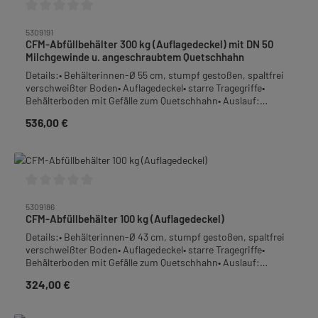
Durchschnittliche Bewertung von 0 von 5 Sternen
5309191
CFM-Abfüllbehälter 300 kg (Auflagedeckel) mit DN 50
Milchgewinde u. angeschraubtem Quetschhahn
Details:• Behälterinnen-Ø 55 cm, stumpf gestoßen, spaltfrei
verschweißter Boden• Auflagedeckel• starre Tragegriffe•
Behälterboden mit Gefälle zum Quetschhahn• Auslauf:
bodengleich angeschweißter DN 50 Milchgewindeanschluss
536,00 €
Regulärer Preis:
mit anschraubbarem Quetschhahn 2"• Material: Edelstahl-
Rostfrei• Höhe: 107 cm• Gewicht: 20,5 kgFrachtpflichtiges
Gewicht: 30kg
Durchschnittliche Bewertung von 0 von 5 Sternen
5309186
CFM-Abfüllbehälter 100 kg (Auflagedeckel)
Details:• Behälterinnen-Ø 43 cm, stumpf gestoßen, spaltfrei
verschweißter Boden• Auflagedeckel• starre Tragegriffe•
Behälterboden mit Gefälle zum Quetschhahn• Auslauf:
Quetschhahn 1 1/2", bodengleich angeschweißt• Material:
324,00 €
Regulärer Preis:
Edelstahl-Rostfrei• Höhe: 61,5 cm• Gewicht: 9,5
kgFrachtpflichtiges Gewicht: 13,5 kg- Abbildung ähnlich -