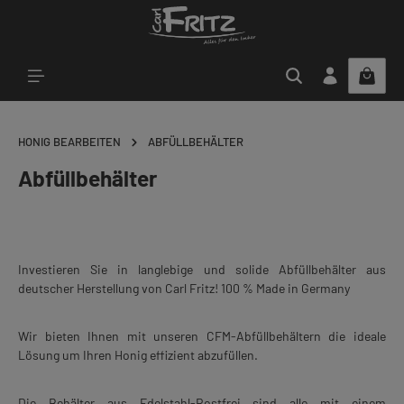
Zum Hauptinhalt springen
HONIG BEARBEITEN
ABFÜLLBEHÄLTER
Abfüllbehälter
Investieren Sie in langlebige und solide Abfüllbehälter aus
deutscher Herstellung von Carl Fritz! 100 % Made in Germany
Wir bieten Ihnen mit unseren CFM-Abfüllbehältern die ideale
Lösung um Ihren Honig effizient abzufüllen.
Die Behälter aus Edelstahl-Rostfrei sind alle mit einem