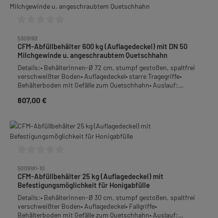
Durchschnittliche Bewertung von 0 von 5 Sternen
5309193
CFM-Abfüllbehälter 600 kg (Auflagedeckel) mit DN 50
Milchgewinde u. angeschraubtem Quetschhahn
Details:• Behälterinnen-Ø 72 cm, stumpf gestoßen, spaltfrei
verschweißter Boden• Auflagedeckel• starre Tragegriffe•
Behälterboden mit Gefälle zum Quetschhahn• Auslauf:
bodengleich angeschweißter DN 50 Milchgewindeanschluss
807,00 €
Regulärer Preis:
mit anschraubbarem Quetschhahn 2"• Material: Edelstahl-
Rostfrei• Höhe: 125 cm• Gewicht: 38 kgFrachtpflichtiges
Gewicht: 49 kg
Durchschnittliche Bewertung von 0 von 5 Sternen
5009181-10
CFM-Abfüllbehälter 25 kg (Auflagedeckel) mit
Befestigungsmöglichkeit für Honigabfülle
Details:• Behälterinnen-Ø 30 cm, stumpf gestoßen, spaltfrei
verschweißter Boden• Auflagedeckel• Fallgriffe•
Behälterboden mit Gefälle zum Quetschhahn• Auslauf: