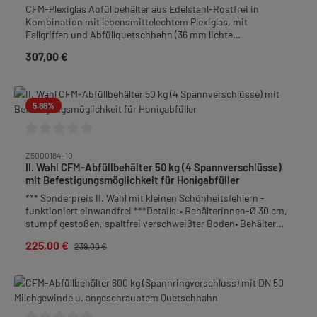
CFM-Plexiglas Abfüllbehälter aus Edelstahl-Rostfrei in
Kombination mit lebensmittelechtem Plexiglas, mit
Fallgriffen und Abfüllquetschhahn (36 mm lichte
Weite).Behälter mit Auflagedeckel.Abmessungen: Ø 30 cm,
307,00 €
Regulärer Preis:
Höhe 36 cm.Tipp: Nutzen Sie einen solchen Abfüllbehälter als
"Tankstelle" zur Selbstabfüllung des Honigs für Ihre
Kunden.Gewicht: 3,6 kg
5.86
%
Durchschnittliche Bewertung von 0 von 5 Sternen
Z5000184-10
II. Wahl CFM-Abfüllbehälter 50 kg (4 Spannverschlüsse)
mit Befestigungsmöglichkeit für Honigabfüller
*** Sonderpreis II. Wahl mit kleinen Schönheitsfehlern -
funktioniert einwandfrei ***Details:• Behälterinnen-Ø 30 cm,
stumpf gestoßen, spaltfrei verschweißter Boden• Behälter
mit 4 Spannverschlüssen, Deckel mit lebensmittelechter
225,00 €
Verkaufspreis:
Regulärer Preis:
239,00 €
Silikondichtung• Fallgriffe• Behälterboden mit Gefälle zum
Quetschhahn• Auslauf: Quetschhahn 1 1/2", bodengleich
angeschweißt mit Aufnahmemöglichkeit am
Quetschhahnrohr sowie Bohrung am Quetschhahndeckel für
Honigabfüller• Material: Edelstahl-Rostfrei• Höhe: 55,5 cm•
Gewicht: 6,2 kg