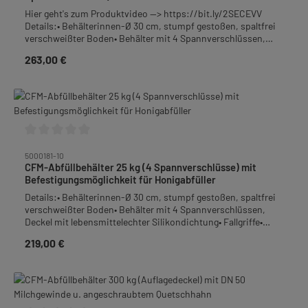
Hier geht's zum Produktvideo --> https://bit.ly/2SECEVV
Details:• Behälterinnen-Ø 30 cm, stumpf gestoßen, spaltfrei
verschweißter Boden• Behälter mit 4 Spannverschlüssen,
Deckel mit lebensmittelechter Silikondichtung• Fallgriffe•
263,00 €
Regulärer Preis:
Behälterboden mit Gefälle zum Quetschhahn• Auslauf:
Quetschhahn 1 1/2", bodengleich angeschweißt• Überlauf:
Quetschhahn mit 36 mm lichte Weite• Material: Edelstahl-
Rostfrei• Höhe: 55,5 cm• Gewicht: 6,4 kgTipp: Ideal zu
kombinieren mit dem konischen Feinfiltersieb Art.-Nr.
5000162.
Durchschnittliche Bewertung von 0 von 5 Sternen
5000181-10
CFM-Abfüllbehälter 25 kg (4 Spannverschlüsse) mit
Befestigungsmöglichkeit für Honigabfüller
Details:• Behälterinnen-Ø 30 cm, stumpf gestoßen, spaltfrei
verschweißter Boden• Behälter mit 4 Spannverschlüssen,
Deckel mit lebensmittelechter Silikondichtung• Fallgriffe•
Behälterboden mit Gefälle zum Quetschhahn• Auslauf:
219,00 €
Regulärer Preis:
Quetschhahn 1 1/2", bodengleich angeschweißt mit
Aufnahmemöglichkeit am Quetschhahnrohr sowie Bohrung
am Quetschhahndeckel für Honigabfüller• Material: Edelstahl-
Rostfrei• Höhe: 31,5 cm• Gewicht: 4,7 kgFrachtpflichtiges
Gewicht: 5,5 kg