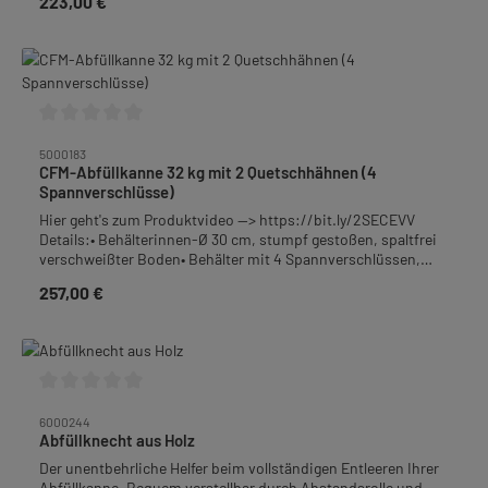
223,00 €
Regulärer Preis:
Quetschhahn 1 1/2", bodengleich angeschweißt• Material:
Edelstahl-Rostfrei• Höhe: 55,5 cm• Gewicht: 6,2
kgFrachtpflichtiges Gewicht: 7,6
Durchschnittliche Bewertung von 0 von 5 Sternen
5000183
CFM-Abfüllkanne 32 kg mit 2 Quetschhähnen (4
Spannverschlüsse)
Hier geht's zum Produktvideo --> https://bit.ly/2SECEVV
Details:• Behälterinnen-Ø 30 cm, stumpf gestoßen, spaltfrei
verschweißter Boden• Behälter mit 4 Spannverschlüssen,
Deckel mit lebensmittelechter Silikondichtung• Fallgriffe•
257,00 €
Regulärer Preis:
Behälterboden mit Gefälle zum Quetschhahn• Auslauf:
Quetschhahn 1 1/2", bodengleich angeschweißt• Überlauf:
Quetschhahn mit 36 mm lichte Weite• Material: Edelstahl-
Rostfrei• Höhe: 36,5 cm• Gewicht: 5,2 kgTipp: Ideal zu
kombinieren mit dem konischen Feinfiltersieb Art.-Nr.
5000163.
Durchschnittliche Bewertung von 0 von 5 Sternen
6000244
Abfüllknecht aus Holz
Der unentbehrliche Helfer beim vollständigen Entleeren Ihrer
Abfüllkanne. Bequem verstellbar durch Abstandsrolle und