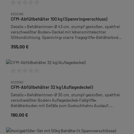
Durchschnittliche Bewertung von 0 von 5 Sternen
5300186
CFM-Abfüllbehälter 100 kg (Spannringverschluss)
Details:• Behälterinnen-Ø 43 cm, stumpf gestoßen, spaltfrei
verschweißter Boden• Deckel mit lebensmittelechter
Silikondichtung, Spannring• starre Tragegriffe• Behälterboden
mit Gefälle zum Quetschhahn• Auslauf: Quetschhahn 1 1/2",
355,00 €
Regulärer Preis:
bodengleich angeschweißt• Material: Edelstahl-Rostfrei•
Höhe: 62 cm• Gewicht: 10,3 kgFrachtpflichtiges Gewicht: 14,3
kgAbbildung ähnlich
Durchschnittliche Bewertung von 0 von 5 Sternen
5009182
CFM-Abfüllbehälter 32 kg (Auflagedeckel)
Details:• Behälterinnen-Ø 30 cm, stumpf gestoßen, spaltfrei
verschweißter Boden• Auflagedeckel• Fallgriffe•
Behälterboden mit Gefälle zum Quetschhahn• Auslauf:
Quetschhahn 1 1/2", bodengleich angeschweißt• Material:
190,00 €
Regulärer Preis:
Edelstahl-Rostfrei• Höhe: 36,0 cm• Gewicht: 4,8
kgFrachtpflichtiges Gewicht: 5,8