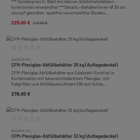
*** Sonderpreis II. Wahl mit kleinen Schönheitsfehlern -
funktioniert einwandfrei ***Details:• Behälterinnen-Ø 30 cm,
stumpf gestoßen, spaltfrei verschweißter Boden•
Auflagedeckel• Fallgriffe• Behälterboden mit Gefälle zum
225,00 €
Verkaufspreis:
Regulärer Preis:
243,00 €
Quetschhahn• Auslauf: Quetschhahn 1 1/2", bodengleich
angeschweißt• Überlauf: Quetschhahn mit 36 mm lichte
Weite• Abstand von Behälteroberkante bis Unterkante
Überlaufhahn: ca. 14 cm• Material: Edelstahl-Rostfrei• Höhe:
55,0 cm• Gewicht: 6,1 kgTipp: Ideal zu kombinieren mit dem
konischen Feinfiltersieb Art.-Nr. 5000162.(Abbildung ähnlich)
Durchschnittliche Bewertung von 0 von 5 Sternen
5009176-PG
CFM-Plexiglas-Abfüllbehälter 25 kg (Auflagedeckel)
CFM-Plexiglas Abfüllbehälter aus Edelstahl-Rostfrei in
Kombination mit lebensmittelechtem Plexiglas, mit
Fallgriffen und Abfüllquetschhahn (36 mm lichte
Weite).Behälter mit Auflagedeckel.Abmessungen: Ø 30 cm,
278,00 €
Regulärer Preis:
Höhe 30 cm.Tipp: Nutzen Sie einen solchen Abfüllbehälter als
"Tankstelle" zur Selbstabfüllung des Honigs für Ihre
Kunden.Gewicht: 3,2 kg
Durchschnittliche Bewertung von 0 von 5 Sternen
5009178-PG
CFM-Plexiglas-Abfüllbehälter 32 kg (Auflagedeckel)