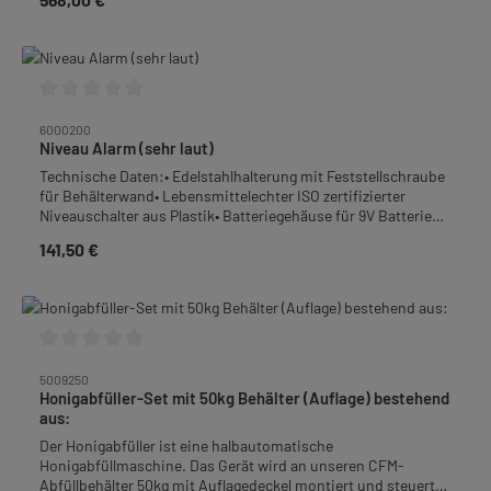
doppelwandigen Behälter! Bitte hierfür 5097055 bestellen.
Durchschnittliche Bewertung von 0 von 5 Sternen
6000200
Niveau Alarm (sehr laut)
Technische Daten:• Edelstahlhalterung mit Feststellschraube
für Behälterwand• Lebensmittelechter ISO zertifizierter
Niveauschalter aus Plastik• Batteriegehäuse für 9V Batterie
(Batterie nicht im Lieferumfang enthalten!)Passt auf nahezu
141,50 €
Regulärer Preis:
alle runden Behälterränder!Welcher Imker hat sich noch nicht
geärgert dass der Honigbehälter übergelaufen ist und mehrere
Kilogramm Qualitätshonig auf dem Boden gelaufen sind? Um
dies zu verhindern, wurde dieser LAUTE und robuste
Niveaualarm konstruiert, der sichert dass kein Honigbehälter
mehr überläuft. Mit 92 db Lautstärke dringt ein Pfeifton auch
Durchschnittliche Bewertung von 0 von 5 Sternen
in lauten Umgebungen und/oder bis in den Nebenraum durch
5009250
und sichert dadurch, dass Sie ab jetzt immer hören wenn Ihr
Honigabfüller-Set mit 50kg Behälter (Auflage) bestehend
Behälter fast voll ist.
aus:
Der Honigabfüller ist eine halbautomatische
Honigabfüllmaschine. Das Gerät wird an unseren CFM-
Abfüllbehälter 50kg mit Auflagedeckel montiert und steuert