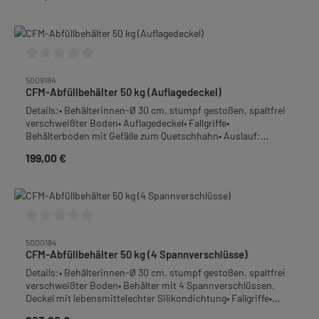
Edelstahl-Rostfrei• Höhe: 31,5 cm• Gewicht: 4,7
kgFrachtpflichtiges Gewicht: 5,5 kg
Durchschnittliche Bewertung von 0 von 5 Sternen
5009184
CFM-Abfüllbehälter 50 kg (Auflagedeckel)
Details:• Behälterinnen-Ø 30 cm, stumpf gestoßen, spaltfrei
verschweißter Boden• Auflagedeckel• Fallgriffe•
Behälterboden mit Gefälle zum Quetschhahn• Auslauf:
Quetschhahn 1 1/2", bodengleich angeschweißt• Material:
199,00 €
Regulärer Preis:
Edelstahl-Rostfrei• Höhe: 55,0 cm• Gewicht: 6,0
kgFrachtpflichtiges Gewicht: 7,4 kg
Durchschnittliche Bewertung von 0 von 5 Sternen
5000184
CFM-Abfüllbehälter 50 kg (4 Spannverschlüsse)
Details:• Behälterinnen-Ø 30 cm, stumpf gestoßen, spaltfrei
verschweißter Boden• Behälter mit 4 Spannverschlüssen,
Deckel mit lebensmittelechter Silikondichtung• Fallgriffe•
Behälterboden mit Gefälle zum Quetschhahn• Auslauf: