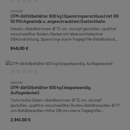
Durchschnittliche Bewertung von 0 von 5 Sternen
5300193
CFM-Abfüllbehälter 600 kg (Spannringverschluss) mit DN
50 Milchgewinde u. angeschraubtem Quetschhahn
Details:• Behälterinnen-Ø 72 cm, stumpf gestoßen, spaltfrei
verschweißter Boden• Deckel mit lebensmittelechter
Silikondichtung, Spannring• starre Tragegriffe• Behälterboden
mit Gefälle zum Quetschhahn• Auslauf: bodengleich
849,00 €
Regulärer Preis:
angeschweißter DN 50 Milchgewindeanschluss mit
anschraubbarem Quetschhahn 2"• Material: Edelstahl-
Rostfrei• Höhe: 125 cm• Gewicht: 50 kgFrachtpflichtiges
Gewicht: 70kg
Durchschnittliche Bewertung von 0 von 5 Sternen
5800193
CFM-Abfüllbehälter 600 kg (doppelwandig,
Auflagedeckel)
Technische Daten:• Behälterinnen-Ø 72 cm, stumpf
gestoßen, spaltfrei verschweißter Boden• Behälteraußen-Ø 77
cm• Behälteraußen-Höhe 138 cm• starre Tragegriffe•
Behälterboden mit Gefälle zum Auslauf• Auslauf: bodengleich
2.641,00 €
Regulärer Preis:
angeschweißter DN 50 Milchgewindeanschluss mit
anschraubbarem Scheibenventil in DN 50• Auflagedeckel•