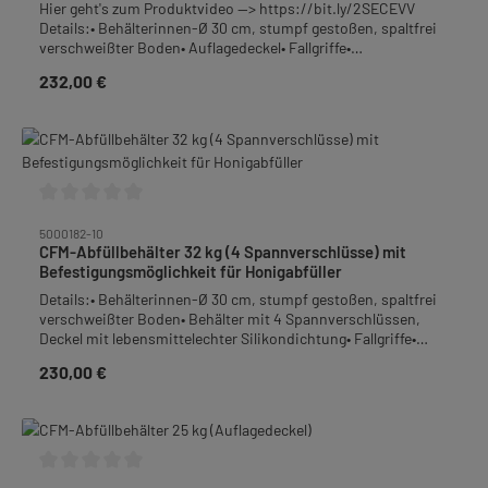
Hier geht's zum Produktvideo --> https://bit.ly/2SECEVV
Details:• Behälterinnen-Ø 30 cm, stumpf gestoßen, spaltfrei
verschweißter Boden• Auflagedeckel• Fallgriffe•
Behälterboden mit Gefälle zum Quetschhahn• Auslauf:
232,00 €
Regulärer Preis:
Quetschhahn 1 1/2", bodengleich angeschweißt• Überlauf:
Quetschhahn mit 36 mm lichte Weite• Material: Edelstahl-
Rostfrei• Höhe: 36,0 cm• Gewicht: 4,9 kgTipp: Ideal zu
kombinieren mit dem konischen Feinfiltersieb Art.-Nr.
5000163.
Durchschnittliche Bewertung von 0 von 5 Sternen
5000182-10
CFM-Abfüllbehälter 32 kg (4 Spannverschlüsse) mit
Befestigungsmöglichkeit für Honigabfüller
Details:• Behälterinnen-Ø 30 cm, stumpf gestoßen, spaltfrei
verschweißter Boden• Behälter mit 4 Spannverschlüssen,
Deckel mit lebensmittelechter Silikondichtung• Fallgriffe•
Behälterboden mit Gefälle zum Quetschhahn• Auslauf:
230,00 €
Regulärer Preis:
Quetschhahn 1 1/2", bodengleich angeschweißt mit
Aufnahmemöglichkeit am Quetschhahnrohr sowie Bohrung
am Quetschhahndeckel für Honigabfüller• Material: Edelstahl-
Rostfrei• Höhe: 36,5 cm• Gewicht: 5,0 kg
Durchschnittliche Bewertung von 0 von 5 Sternen