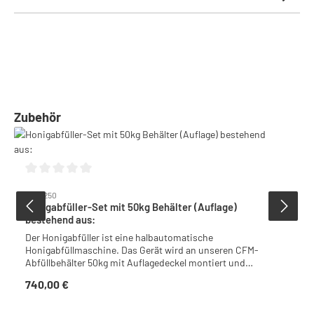
Produktgalerie überspringen
Zubehör
Durchschnittliche Bewertung von 0 von 5 Sternen
5009250
Honigabfüller-Set mit 50kg Behälter (Auflage)
bestehend aus:
Der Honigabfüller ist eine halbautomatische
Honigabfüllmaschine. Das Gerät wird an unseren CFM-
Abfüllbehälter 50kg mit Auflagedeckel montiert und
steuert über einen Servomotor den Quetschhahn an. Die
740,00 €
Regulärer Preis:
Abfüllung startet automatisch, wenn ein leeres Glas
anhand eines hinterlegten Tara-Werts erkannt wird. Die
Füllmenge wird über eine integrierte oder externe Waage