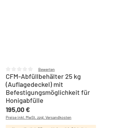
Bewerten
CFM-Abfüllbehälter 25 kg
Durchschnittliche Bewertung von 0 von 5 Sternen
(Auflagedeckel) mit
Befestigungsmöglichkeit für
Honigabfülle
Regulärer Preis:
195,00 €
Preise inkl. MwSt. zzgl. Versandkosten