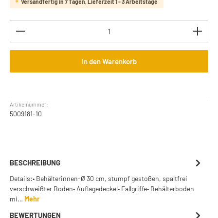
Versandfertig in 7 Tagen, Lieferzeit 1 - 3 Arbeitstage
Produkt Anzahl: Gib den gewünschten Wert ein oder b
In den Warenkorb
Artikelnummer:
5009181-10
BESCHREIBUNG
Details:• Behälterinnen-Ø 30 cm, stumpf gestoßen, spaltfrei
verschweißter Boden• Auflagedeckel• Fallgriffe• Behälterboden
mi…
Mehr
BEWERTUNGEN