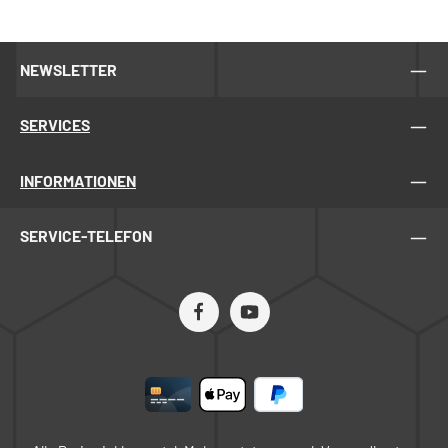
gemessen und elektronisch geregelt. Die abgefüllten
Gläser werden über einen Zähler erfasst. Füllmengen
einstellbar zwischen 30g und 2000g. Die Bedienung
NEWSLETTER
erfolgt über ein 2.8“ Farbdisplay und ein umfangreiches
Setup-Menu. So erfolgt die Abfüllung hygienisch und
entspannt, ohne permanent den Quetschhahn im Auge
SERVICES
zu haben. Nebenher können die Glaser z.B. bereits
verschraubt und etikettiert werden. * individuelles
Tarieren bei jedem einzelnen Glas* automatische
Regelung der Füllmenge* fünf frei definierbare
INFORMATIONEN
Glastypen* automatischer Start, wenn ein leeres Glas
erkannt wird* schnelles Wechseln zwischen
abzufüllenden Gläsern* einstellbare gewünschte Kulanz-
SERVICE-TELEFON
Überfüllung* akustische Rückmeldung* Zähler für
Gesamt- und Tagesmenge* Kalibrierung mit
einstellbarem Gewicht* stabile, einfach abnehmbare
Mechanik am AbfüllerGewicht: 9,5 KiloFrachtpflichtiges
Gewicht: 15,0 KiloSet besteht aus:Honigabfüller
montiert an einem 50kg Abfüllbehälter mit Auflagedeckel
sowie Abfüllknecht