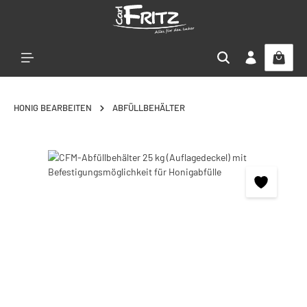
Zum Hauptinhalt springen
HONIG BEARBEITEN
ABFÜLLBEHÄLTER
Bildergalerie überspringen