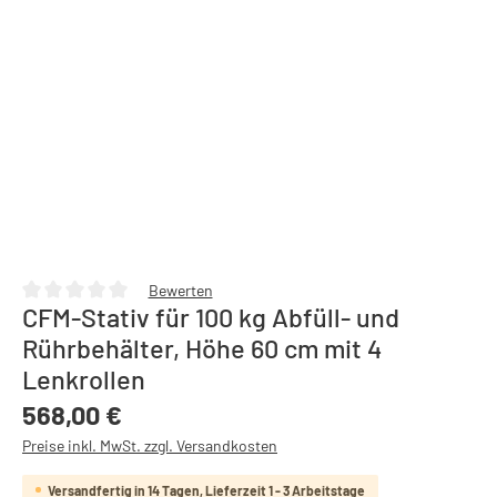
Bewerten
CFM-Stativ für 100 kg Abfüll- und
Durchschnittliche Bewertung von 0 von 5 Sternen
Rührbehälter, Höhe 60 cm mit 4
Lenkrollen
Regulärer Preis:
568,00 €
Preise inkl. MwSt. zzgl. Versandkosten
Versandfertig in 14 Tagen, Lieferzeit 1 - 3 Arbeitstage