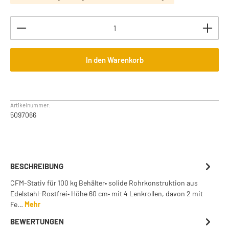
Produkt Anzahl: Gib den gewünschten Wert ein oder b
In den Warenkorb
Artikelnummer:
5097066
BESCHREIBUNG
CFM-Stativ für 100 kg Behälter• solide Rohrkonstruktion aus
Edelstahl-Rostfrei• Höhe 60 cm• mit 4 Lenkrollen, davon 2 mit
Fe…
Mehr
BEWERTUNGEN