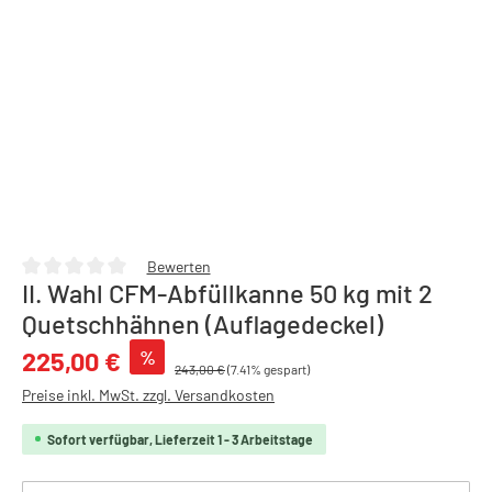
Bewerten
II. Wahl CFM-Abfüllkanne 50 kg mit 2
Durchschnittliche Bewertung von 0 von 5 Sternen
Quetschhähnen (Auflagedeckel)
Verkaufspreis:
%
225,00 €
243,00 €
(7.41% gespart)
Preise inkl. MwSt. zzgl. Versandkosten
Sofort verfügbar, Lieferzeit 1 - 3 Arbeitstage