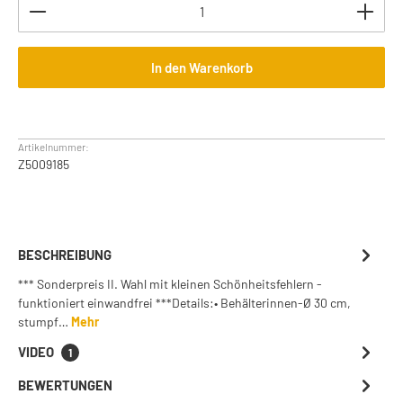
Produkt Anzahl: Gib den gewünschten Wert ein oder b
In den Warenkorb
Artikelnummer:
Z5009185
BESCHREIBUNG
*** Sonderpreis II. Wahl mit kleinen Schönheitsfehlern -
funktioniert einwandfrei ***Details:• Behälterinnen-Ø 30 cm,
stumpf…
Mehr
VIDEO
1
BEWERTUNGEN