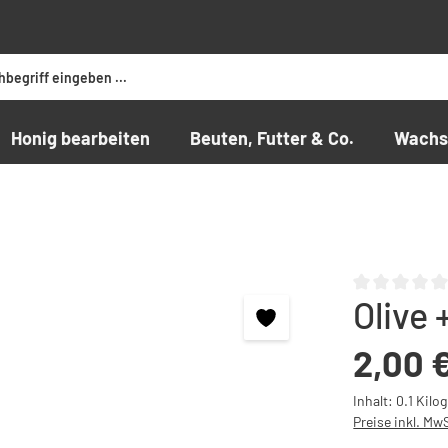
Honig bearbeiten
Beuten, Futter & Co.
Wachs
Olive 
Durchschnittli
Regulärer Preis
2,00 
Inhalt:
0.1 Kil
Preise inkl. Mw