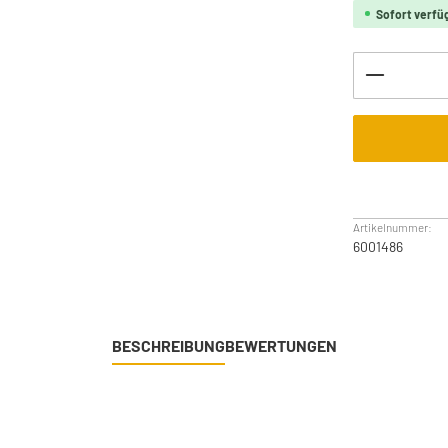
Sofort verfüg
Produkt 
Artikelnummer:
6001486
BESCHREIBUNG
BEWERTUNGEN
n