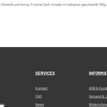
 Olivenöl und Honig. Frischer Duft. Einzeln in Cellophan geschweißt 100g.
SERVICES
INFORMA
Kontakt
AGB & Kund
FAQ
Versand & L
News
Widerrufsr