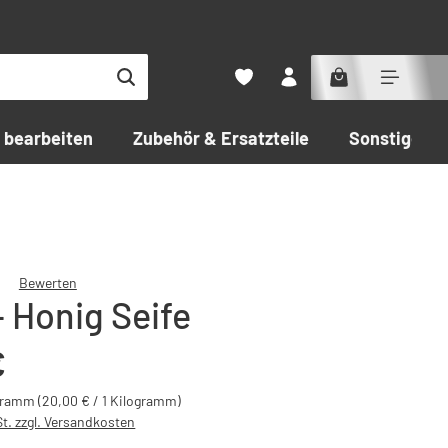
 bearbeiten
Zubehör & Ersatzteile
Sonstiges
Bewerten
+ Honig Seife
che Bewertung von 0 von 5 Sternen
:
€
ogramm
(20,00 € / 1 Kilogramm)
St. zzgl. Versandkosten