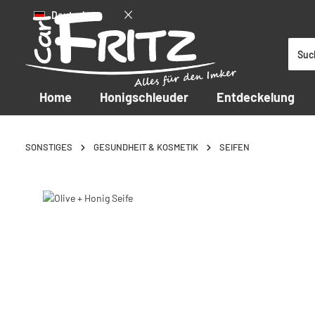
Deutsch
 Hauptinhalt springen
Zur Suche springen
Zur Hauptnavigation springen
Home
Honigschleuder
Entdeckelung
SONSTIGES
GESUNDHEIT & KOSMETIK
SEIFEN
Bildergalerie überspringen