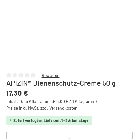
Bewerten
APIZIN® Bienenschutz-Creme 50 g
Durchschnittliche Bewertung von 0 von 5 Sternen
Regulärer Preis:
17,30 €
Inhalt:
0.05 Kilogramm
(346,00 € / 1 Kilogramm)
Preise inkl. MwSt. zzgl. Versandkosten
Sofort verfügbar, Lieferzeit 1 - 3 Arbeitstage
Produkt Anzahl: Gib den gewünschten Wert ein oder b