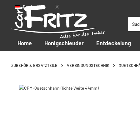
Deutsch
 Hauptinhalt springen
Zur Suche springen
Zur Hauptnavigation springen
Home
Honigschleuder
Entdeckelung
ZUBEHÖR & ERSATZTEILE
VERBINDUNGSTECHNIK
QUETSCHH
Bildergalerie überspringen