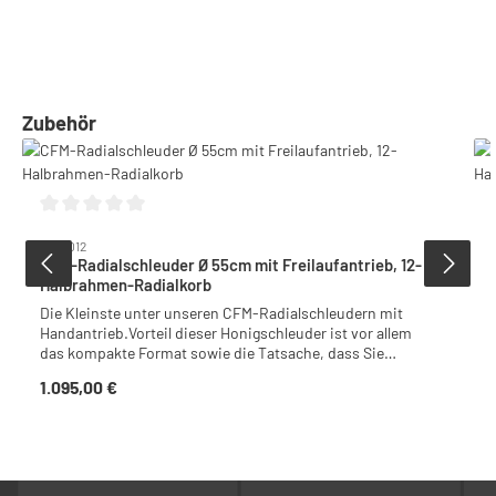
Produktgalerie überspringen
Zubehör
Durchschnittliche Bewertung von 0 von 5 Sternen
5055012
CFM-Radialschleuder Ø 55cm mit Freilaufantrieb, 12-
Halbrahmen-Radialkorb
Die Kleinste unter unseren CFM-Radialschleudern mit
Handantrieb.Vorteil dieser Honigschleuder ist vor allem
das kompakte Format sowie die Tatsache, dass Sie
diese Honigschleuder völlig ohne Strom betreiben
1.095,00 €
Regulärer Preis:
können. Die Radialschleuder ist mit einem Quetschhahn
ausgestattet und hat praktische Tragegriffe am
Schleuderkessel.Zur Reinigung der Honigschleuder
können Sie ganz einfach die Flügelschrauben der
Traverse lösen und somit den kompletten Antrieb inkl.
Deckel abnehmen.Geeignet für:• 12 Halbrahmen bis ca.