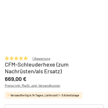
1 Bewertung
CFM-Schleuderhexe (zum
Durchschnittliche Bewertung von 5 von 5 Sternen
Nachrüsten/als Ersatz)
Regulärer Preis:
669,00 €
Preise inkl. MwSt. zzgl. Versandkosten
Versandfertig in 14 Tagen, Lieferzeit 1 - 3 Arbeitstage
Produkt Anzahl: Gib den gewünschten Wert ein oder b