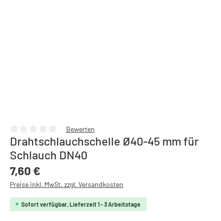
Bewerten
Drahtschlauchschelle Ø40-45 mm für
Durchschnittliche Bewertung von 0 von 5 Sternen
Schlauch DN40
Regulärer Preis:
7,60 €
Preise inkl. MwSt. zzgl. Versandkosten
Sofort verfügbar, Lieferzeit 1 - 3 Arbeitstage