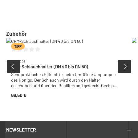
Produktgalerie überspringen
Zubehör
TIPP
Durchschnittliche Bewertung von 0 von 5 Sternen
5000096
CFM-Schlauchhalter (DN 40 bis DN 50)
Sehr praktisches Hilfsmittel beim Umfüllen/Umpumpen
des Honigs. Der Schlauch wird durch den Halter
geschoben und über den Behälterrand gesteckt.Geeignet
für Schläuche mit DN 40 bis DN 50.
66,50 €
Regulärer Preis:
NEWSLETTER