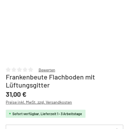
Bewerten
Frankenbeute Flachboden mit
Durchschnittliche Bewertung von 0 von 5 Sternen
Lüftungsgitter
Regulärer Preis:
31,00 €
Preise inkl. MwSt. zzgl. Versandkosten
Sofort verfügbar, Lieferzeit 1 - 3 Arbeitstage
Produkt Anzahl: Gib den gewünschten Wert ein oder b