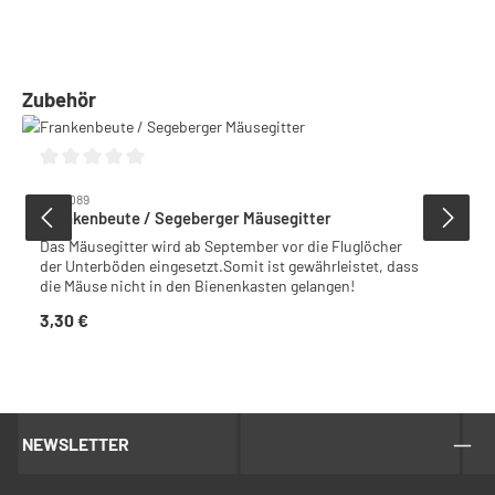
Produktgalerie überspringen
Zubehör
Durchschnittliche Bewertung von 0 von 5 Sternen
6005089
Frankenbeute / Segeberger Mäusegitter
Das Mäusegitter wird ab September vor die Fluglöcher
der Unterböden eingesetzt.Somit ist gewährleistet, dass
die Mäuse nicht in den Bienenkasten gelangen!
3,30 €
Regulärer Preis:
NEWSLETTER