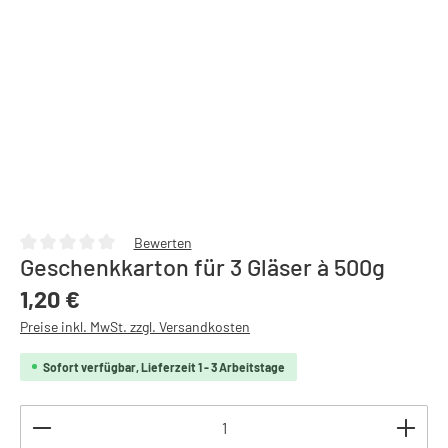
Bewerten
Geschenkkarton für 3 Gläser à 500g
Durchschnittliche Bewertung von 0 von 5 Sternen
Regulärer Preis:
1,20 €
Preise inkl. MwSt. zzgl. Versandkosten
Sofort verfügbar, Lieferzeit 1 - 3 Arbeitstage
Produkt Anzahl: Gib den gewünschten Wert ein oder b