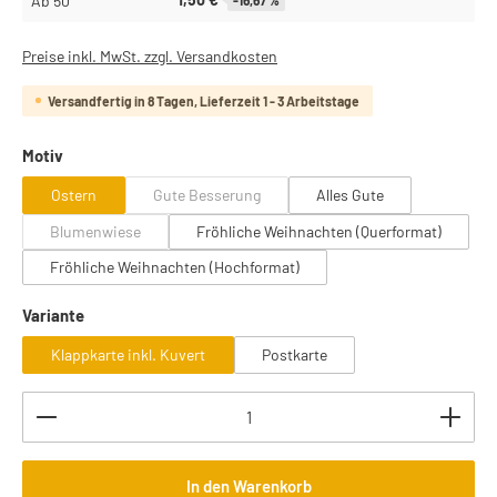
Ab
50
Preise inkl. MwSt. zzgl. Versandkosten
Versandfertig in 8 Tagen, Lieferzeit 1 - 3 Arbeitstage
auswählen
Motiv
Ostern
Gute Besserung
Alles Gute
(Diese Option ist zurzeit nicht verfügbar.)
Blumenwiese
Fröhliche Weihnachten (Querformat)
(Diese Option ist zurzeit nicht verfügbar.)
Fröhliche Weihnachten (Hochformat)
auswählen
Variante
Klappkarte inkl. Kuvert
Postkarte
Produkt Anzahl: Gib den gewünschten Wert ein oder b
In den Warenkorb