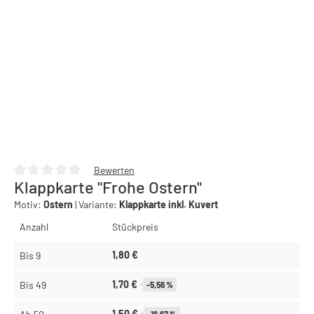
Bewerten
Klappkarte "Frohe Ostern"
Durchschnittliche Bewertung von 0 von 5 Sternen
Motiv:
Ostern
|
Variante:
Klappkarte inkl. Kuvert
Anzahl
Stückpreis
1,80 €
Bis
9
1,70 €
Bis
49
-5,56 %
1,50 €
-16,67 %