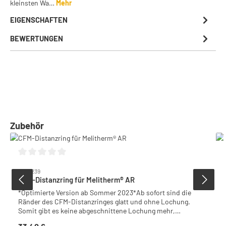
kleinsten Wa…
Mehr
EIGENSCHAFTEN
BEWERTUNGEN
Produktgalerie überspringen
Zubehör
Durchschnittliche Bewertung von 0 von 5 Sternen
5009239
CFM-Distanzring für Melitherm® AR
*Optimierte Version ab Sommer 2023*Ab sofort sind die
Ränder des CFM-Distanzringes glatt und ohne Lochung.
Somit gibt es keine abgeschnittene Lochung mehr,
welche bei der Reinigung mit Lappen oder Schwamm