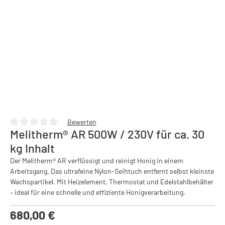
Bewerten
Melitherm® AR 500W / 230V für ca. 30
Durchschnittliche Bewertung von 0 von 5 Sternen
kg Inhalt
Der Melitherm® AR verflüssigt und reinigt Honig in einem
Arbeitsgang. Das ultrafeine Nylon-Seihtuch entfernt selbst kleinste
Wachspartikel. Mit Heizelement, Thermostat und Edelstahlbehälter
– ideal für eine schnelle und effiziente Honigverarbeitung.
Regulärer Preis:
680,00 €