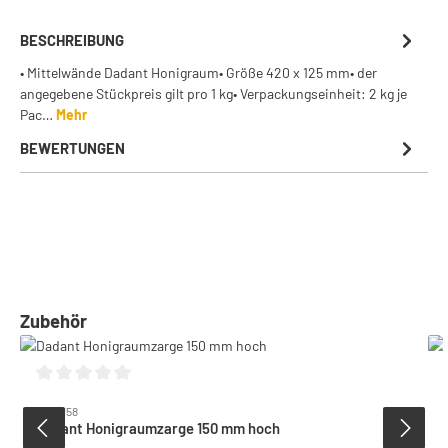
BESCHREIBUNG
• Mittelwände Dadant Honigraum• Größe 420 x 125 mm• der
angegebene Stückpreis gilt pro 1 kg• Verpackungseinheit: 2 kg je
Pac…
Mehr
BEWERTUNGEN
Produktgalerie überspringen
Zubehör
Durchschnittliche Bewertung von 0 von 5 Sternen
6005158
Dadant Honigraumzarge 150 mm hoch