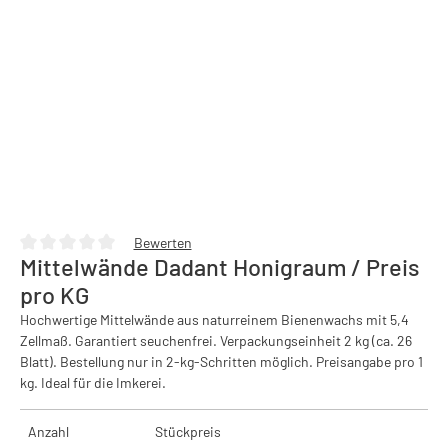
Bewerten
Mittelwände Dadant Honigraum / Preis
Durchschnittliche Bewertung von 0 von 5 Sternen
pro KG
Hochwertige Mittelwände aus naturreinem Bienenwachs mit 5,4
Zellmaß. Garantiert seuchenfrei. Verpackungseinheit 2 kg (ca. 26
Blatt). Bestellung nur in 2-kg-Schritten möglich. Preisangabe pro 1
kg. Ideal für die Imkerei.
Anzahl
Stückpreis