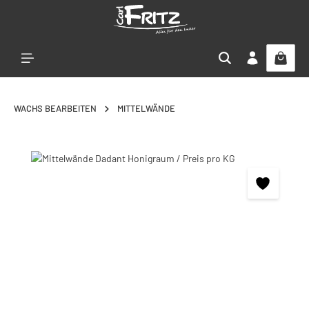
Zum Hauptinhalt springen
WACHS BEARBEITEN
MITTELWÄNDE
Bildergalerie überspringen