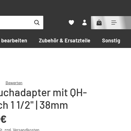
 bearbeiten
Zubehör & Ersatzteile
Sonstiges
Bewerten
uchadapter mit QH-
che Bewertung von 0 von 5 Sternen
h 1 1/2" | 38mm
:
 €
St. zzgl. Versandkosten