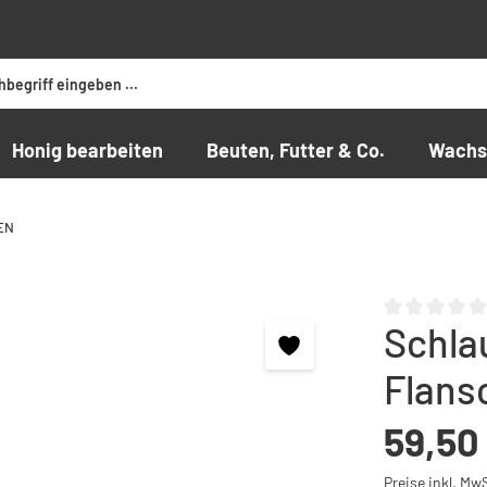
Honig bearbeiten
Beuten, Futter & Co.
Wachs
EN
Schla
Durchschnittli
Flansc
Regulärer Preis
59,50
Preise inkl. Mw