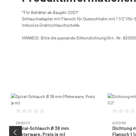
*Für Behälter ab Baujahr 2021*
Schlauchadapter mit Flansch für Quetschhahn mit 1 1/2" (für 
Inklusive Drahtschlauchschelle.
HINWEIS: Bitte die passende Silikondichtung (Art.-Nr. 620009
Produktgalerie überspringen
Durchschnittliche Bewertung von 0 von 5 Sternen
Durchschnitt
29060017
6200099
Spiral-Schlauch Ø 38 mm
Dichtung m
(Meterware, Preis je m)
Flansch 1 1