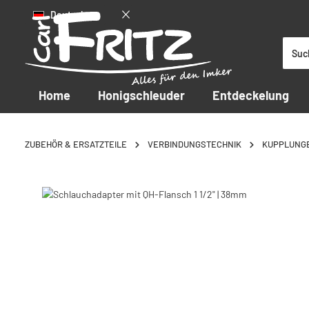
Deutsch
 Hauptinhalt springen
Zur Suche springen
Zur Hauptnavigation springen
Home
Honigschleuder
Entdeckelung
ZUBEHÖR & ERSATZTEILE
VERBINDUNGSTECHNIK
KUPPLUNG
Bildergalerie überspringen