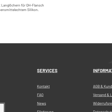
t Langlöchern für QH-Flansch
ebensmittelechtem Silikon.
is:
In den Warenkorb
SERVICES
INFORMA
Kontakt
AGB & Kund
FAQ
Versand & L
News
Widerrufsr
Förderung
Datenschut