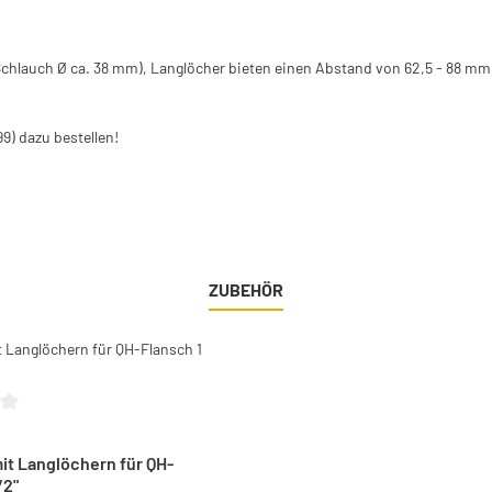
Schlauch Ø ca. 38 mm), Langlöcher bieten einen Abstand von 62,5 - 88 mm
9) dazu bestellen!
ZUBEHÖR
liche Bewertung von 0 von 5 Sternen
it Langlöchern für QH-
/2"