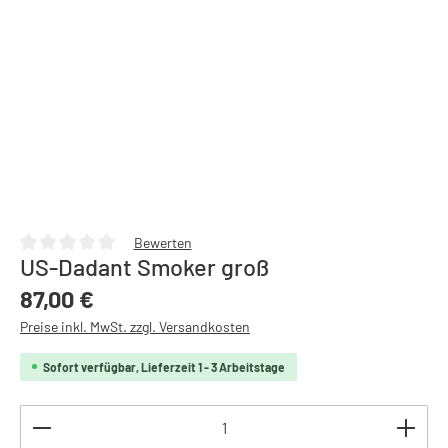
Bewerten
US-Dadant Smoker groß
Durchschnittliche Bewertung von 0 von 5 Sternen
Regulärer Preis:
87,00 €
Preise inkl. MwSt. zzgl. Versandkosten
Sofort verfügbar, Lieferzeit 1 - 3 Arbeitstage
Produkt Anzahl: Gib den gewünschten Wert ein oder b