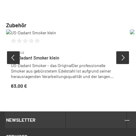
Produktgalerie überspringen
Zubehör
Durchschnittliche Bewertung von 0 von 5 Sternen
6001349
US-Dadant Smoker klein
US-Dadant Smoker - das OriginalDer professionelle
Smoker aus gebürstetem Edelstahl ist aufgrund seiner
herausragenden Verarbeitungsqualität und der langen
Brennzeit unter den Erwerbsimkern sehr beliebt.Kleines
83,00 €
Regulärer Preis:
Modell Ø 10 cm, ca. 26 cm hoch.
NEWSLETTER