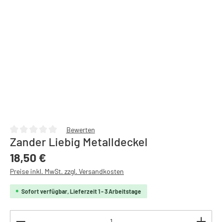
Bewerten
Zander Liebig Metalldeckel
Durchschnittliche Bewertung von 0 von 5 Sternen
Regulärer Preis:
18,50 €
Preise inkl. MwSt. zzgl. Versandkosten
Sofort verfügbar, Lieferzeit 1 - 3 Arbeitstage
Produkt Anzahl: Gib den gewünschten Wert ein oder b