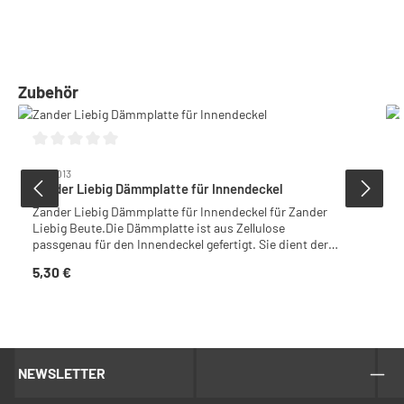
Produktgalerie überspringen
Zubehör
Durchschnittliche Bewertung von 0 von 5 Sternen
6005013
Zander Liebig Dämmplatte für Innendeckel
Zander Liebig Dämmplatte für Innendeckel für Zander
Liebig Beute.Die Dämmplatte ist aus Zellulose
passgenau für den Innendeckel gefertigt. Sie dient der
optimalen Isolierung der Beute sowohl gegen starke
5,30 €
Regulärer Preis:
Sonneneinstrahlung im Sommer als auch gegen Kälte im
Winter.Material: ZelluloseDazu passen folgende Artikel:•
Zander Liebig Innendeckel 6005012Gewicht: 0,8 kg
NEWSLETTER